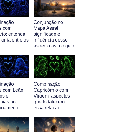
inação
Conjunção no
s com
Mapa Astral:
rio: entenda
significado e
monia entre os
influência desse
aspecto astrológico
inação
Combinação
s com Leão:
Capricórnio com
os e
Virgem: aspectos
nias no
que fortalecem
ionamento
essa relação