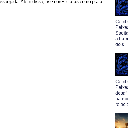
espojada. Além disso, use cores claras como prata,
Comb
Peixe
Sagitá
a har
dois
Comb
Peixe
desafi
harmo
relac