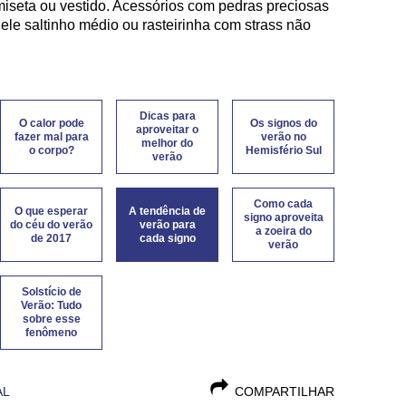
iseta ou vestido. Acessórios com pedras preciosas
le saltinho médio ou rasteirinha com strass não
Dicas para
O calor pode
Os signos do
aproveitar o
fazer mal para
verão no
melhor do
o corpo?
Hemisfério Sul
verão
Como cada
O que esperar
A tendência de
signo aproveita
do céu do verão
verão para
a zoeira do
de 2017
cada signo
verão
Solstício de
Verão: Tudo
sobre esse
fenômeno
AL
COMPARTILHAR