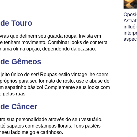
Oposi
Astral
 de Touro
influ
interp
avras que definem seu guarda roupa. Invista em
aspec
ue tenham movimento. Combinar looks de cor terra
 uma ótima opção, dependendo da ocasião.
o de Gêmeos
eito único de ser! Roupas estilo vintage lhe caem
róprios para seu formato de rosto, use e abuse de
 um sapatinho básico! Complemente seus looks com
e pelas ruas!
 de Câncer
a sua personalidade através do seu vestuário.
até sapatos com estampas florais. Tons pastéis
 seu lado meigo e carinhoso.