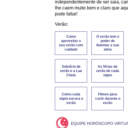
independentemente de ser saia, cam
lhe caem muito bem e claro que aque
pode faltar!
Verão:
Como
O verão tem o
aproveitar o
poder de
seu verão com
iluminar a sua
cuidado
alma
Solstício de
As férias de
verão e a Lua
verão de cada
Cheia
signo
Como cada
Filmes para
signo encara o
curtir durante o
verão
verão
EQUIPE HORÓSCOPO VIRTU