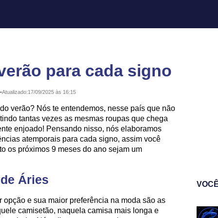
verão para cada signo
•
Atualizado:
17/09/2025 às 16:15
 do verão? Nós te entendemos, nesse país que não
petindo tantas vezes as mesmas roupas que chega
nte enjoado! Pensando nisso, nós elaboramos
ncias atemporais para cada signo, assim você
nto os próximos 9 meses do ano sejam um
 de Áries
VOCÊ
r opção e sua maior preferência na moda são as
quele camisetão, naquela camisa mais longa e