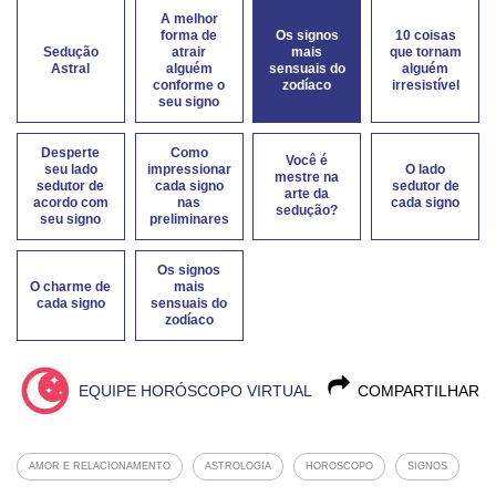
A melhor
forma de
Os signos
10 coisas
Sedução
atrair
mais
que tornam
Astral
alguém
sensuais do
alguém
conforme o
zodíaco
irresistível
seu signo
Desperte
Como
Você é
seu lado
impressionar
O lado
mestre na
sedutor de
cada signo
sedutor de
arte da
acordo com
nas
cada signo
sedução?
seu signo
preliminares
Os signos
O charme de
mais
cada signo
sensuais do
zodíaco
EQUIPE HORÓSCOPO VIRTUAL
COMPARTILHAR
AMOR E RELACIONAMENTO
ASTROLOGIA
HOROSCOPO
SIGNOS