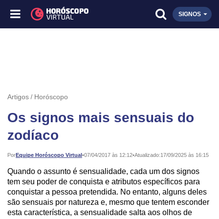
SIGNOS
Artigos
Horóscopo
Os signos mais sensuais do
zodíaco
Publicado:
Por
Equipe Horóscopo Virtual
•
07/04/2017 às 12:12
•
Atualizado:
17/09/2025 às 16:15
Quando o assunto é sensualidade, cada um dos signos
tem seu poder de conquista e atributos específicos para
conquistar a pessoa pretendida. No entanto, alguns deles
são sensuais por natureza e, mesmo que tentem esconder
esta característica, a sensualidade salta aos olhos de