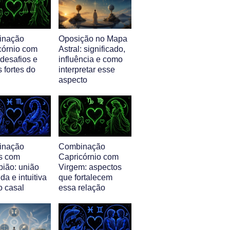
inação
Oposição no Mapa
córnio com
Astral: significado,
 desafios e
influência e como
 fortes do
interpretar esse
aspecto
inação
Combinação
s com
Capricórnio com
pião: união
Virgem: aspectos
da e intuitiva
que fortalecem
o casal
essa relação