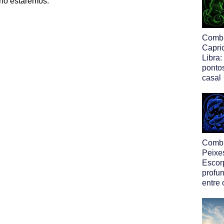
ano estaremos.
Comb
Capri
Libra:
pontos
casal
Comb
Peixe
Escor
profun
entre 