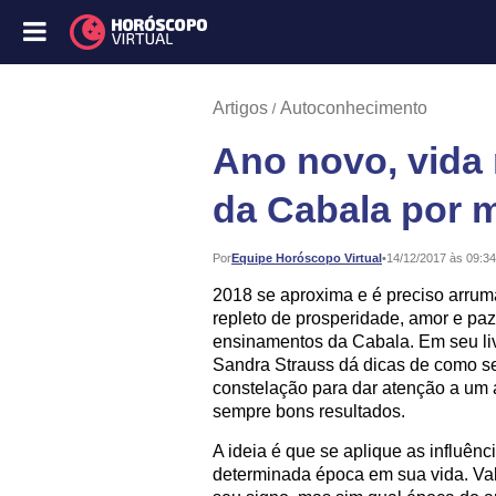
Artigos
Autoconhecimento
Ano novo, vida
da Cabala por 
Publicado:
Por
Equipe Horóscopo Virtual
•
14/12/2017 às 09:34
2018 se aproxima e é preciso arrum
repleto de prosperidade, amor e pa
ensinamentos da Cabala. Em seu li
Sandra Strauss dá dicas de como se
constelação para dar atenção a um a
sempre bons resultados.
A ideia é que se aplique as influên
determinada época em sua vida. Vale