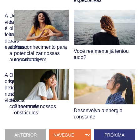
expectativas
A
Desenvolva
vida
o
é
olhar
feita
interior
de
para
escolhas
eliminar
Autoconhecimento para
Você realmente já tentou
a
potencializar nossas
tudo?
autossabotagem
capacidades
A
O
origem
sofrimento
de
de
nossa
não
violência
nos
conhecermos
Superando nossos
Desenvolva a energia
obstáculos
constante
ANTERIOR
PRÓXIMA