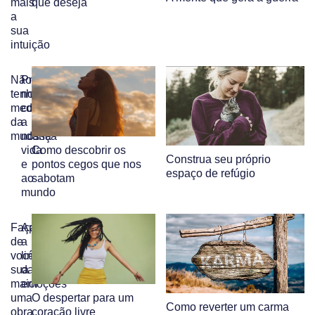
mais
que deseja
a
sua
intuição
Não
Precisamos
tenha
nos
medo
conectar
da
a
mudança
nossa
vida
Como descobrir os
Construa seu próprio
e
pontos cegos que nos
espaço de refúgio
ao
sabotam
mundo
Faça
Aprendendo
de
a
você
linguagem
sua
das
maior
emoções
uma
O despertar para um
Como reverter um carma
obra
coração livre