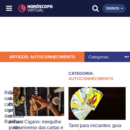
SIGNOS
ARTIGOS: AUTOCONHECIMENTO
CATEGORIA:
AUTOCONHECIMENTO
Realeza
Tarot
nas
das
cartas:
Bruxas:
significado
um
das
oráculo
Rainhas
de
Tarot Cigano: mergulhe
Tarot para iniciantes: guia
poder
no universo das cartas e