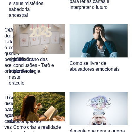
para ler as cartas e
e
seus mistérios
interpretar o futuro
sabedoria
ancestral
Consultas
Cartas
de
de
Tarot:
Tarot:
o
conheça
que
seus
perguntar
significados
2025: O ano das
Como se livrar de
ao
e
conclusões - Tarô e
abusadores emocionais
oráculo
importância
Numerologia
neste
oráculo
10
Amplie
dicas
sua
para
capacidade
aguçar
de
cada
autocompaixão
vez
Como criar a realidade
A mente que gera a guerra