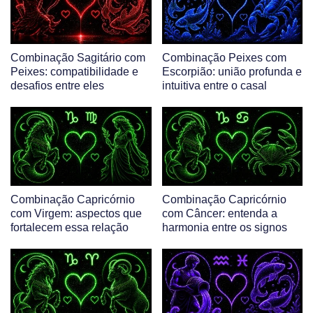
Combinação Sagitário com
Combinação Peixes com
Peixes: compatibilidade e
Escorpião: união profunda e
desafios entre eles
intuitiva entre o casal
Combinação Capricórnio
Combinação Capricórnio
com Virgem: aspectos que
com Câncer: entenda a
fortalecem essa relação
harmonia entre os signos