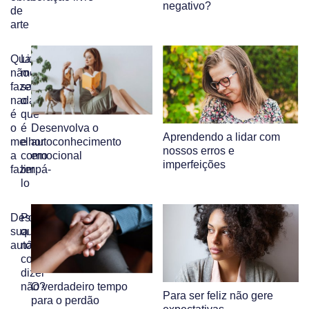
negativo?
de
arte
Quando
Lixo
não
mental:
fazer
saiba
nada
o
é
que
o
é
Desenvolva o
Aprendendo a lidar com
melhor
e
autoconhecimento
nossos erros e
a
como
emocional
imperfeições
fazer
limpá-
lo
Desenvolva
Por
sua
que
autocompaixão
não
consigo
dizer
não?
O verdadeiro tempo
Para ser feliz não gere
para o perdão