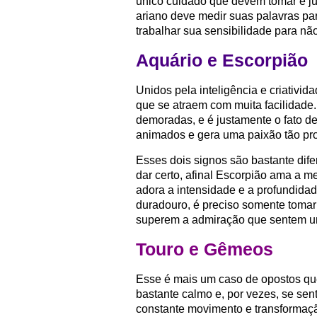
único cuidado que devem tomar é j
ariano deve medir suas palavras par
trabalhar sua sensibilidade para nã
Aquário e Escorpião
Unidos pela inteligência e criativid
que se atraem com muita facilidade
demoradas, e é justamente o fato de
animados e gera uma paixão tão pr
Esses dois signos são bastante dife
dar certo, afinal Escorpião ama a me
adora a intensidade e a profundida
duradouro, é preciso somente tomar 
superem a admiração que sentem um
Touro e Gêmeos
Esse é mais um caso de opostos q
bastante calmo e, por vezes, se se
constante movimento e transformaçã