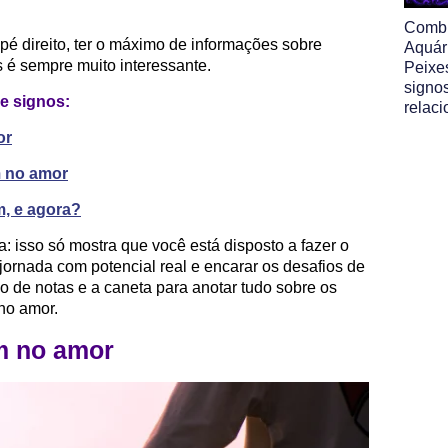
Comb
 pé direito, ter o máximo de informações sobre
Aquár
 é sempre muito interessante.
Peixe
signo
e signos:
relac
or
 no amor
, e agora?
 isso só mostra que você está disposto a fazer o
ornada com potencial real e encarar os desafios de
o de notas e a caneta para anotar tudo sobre os
no amor.
m no amor