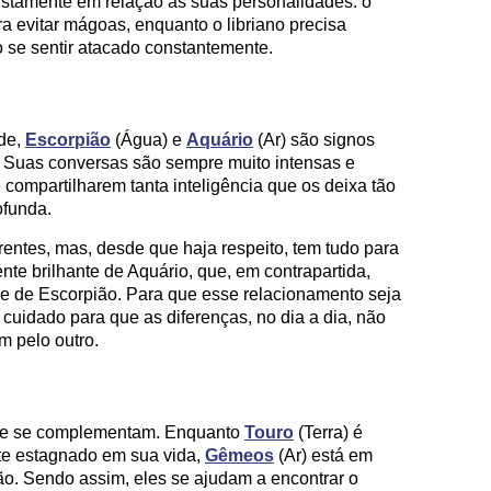
ustamente em relação às suas personalidades: o
a evitar mágoas, enquanto o libriano precisa
o se sentir atacado constantemente.
ade,
Escorpião
(Água) e
Aquário
(Ar) são signos
. Suas conversas são sempre muito intensas e
 compartilharem tanta inteligência que os deixa tão
ofunda.
rentes, mas, desde que haja respeito, tem tudo para
nte brilhante de Aquário, que, em contrapartida,
de de Escorpião. Para que esse relacionamento seja
cuidado para que as diferenças, no dia a dia, não
 pelo outro.
ue se complementam. Enquanto
Touro
(Terra) é
nte estagnado em sua vida,
Gêmeos
(Ar) está em
o. Sendo assim, eles se ajudam a encontrar o