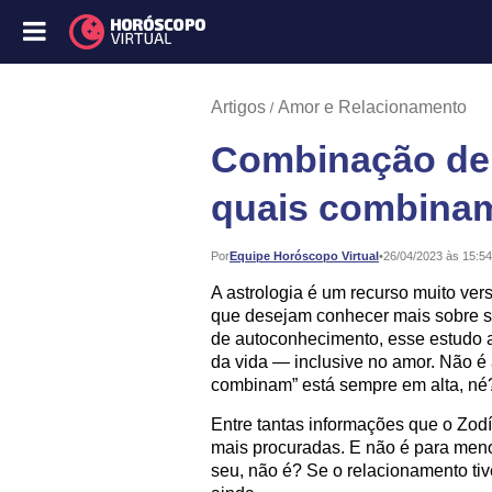
Artigos
Amor e Relacionamento
Combinação de 
quais combina
Publicado:
Por
Equipe Horóscopo Virtual
•
26/04/2023 às 15:54
A astrologia é um recurso muito ver
que desejam conhecer mais sobre s
de autoconhecimento, esse estudo 
da vida — inclusive no amor. Não é 
combinam” está sempre em alta, né
Entre tantas informações que o Zod
mais procuradas. E não é para men
seu, não é? Se o relacionamento ti