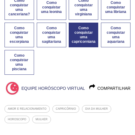
Como
Como
Como
Como
conquistar
conquistar
conquistar
conquistar
uma
uma
uma leonina
uma libriana
canceriana?
virginiana
Como
Como
Como
Como
conquistar
conquistar
conquistar
conquistar
uma
uma
uma
uma
escorpiana
sagitariana
capricorniana
aquariana
Como
conquistar
uma
pisciana
EQUIPE HORÓSCOPO VIRTUAL
COMPARTILHAR
AMOR E RELACIONAMENTO
CAPRICÓRNIO
DIA DA MULHER
HOROSCOPO
MULHER