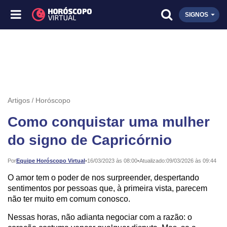
SIGNOS
Artigos
Horóscopo
Como conquistar uma mulher
do signo de Capricórnio
Publicado:
Por
Equipe Horóscopo Virtual
•
16/03/2023 às 08:00
•
Atualizado:
09/03/2026 às 09:44
O amor tem o poder de nos surpreender, despertando
sentimentos por pessoas que, à primeira vista, parecem
não ter muito em comum conosco.
Nessas horas, não adianta negociar com a razão: o