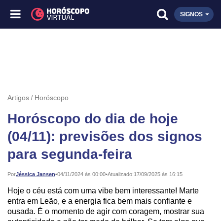
SIGNOS
Artigos
Horóscopo
Horóscopo do dia de hoje
(04/11): previsões dos signos
para segunda-feira
Publicado:
Por
Jéssica Jansen
•
04/11/2024 às 00:00
•
Atualizado:
17/09/2025 às 16:15
Hoje o céu está com uma vibe bem interessante! Marte
entra em Leão, e a energia fica bem mais confiante e
ousada. É o momento de agir com coragem, mostrar sua