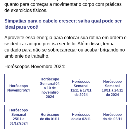
quanto para começar a movimentar o corpo com práticas
de exercícios físicos.
Simpatias para o cabelo crescer: saiba qual pode ser
ideal para você
Aproveite essa energia para colocar sua rotina em ordem e
se dedicar ao que precisa ser feito. Além disso, tenha
cuidado para não se sobrecarregar ou acabar brigando no
ambiente de trabalho.
Horóscopos Novembro 2024:
Horóscopo
Horóscopo
Horóscopo
Semanal 04
Horóscopo
Semanal
Semanal
a 10 de
Novembro/24
11/11 a 17/11
18/11 a 24/11
novembro
de 2024
de 2024
2024
Horóscopo
Semanal
Horóscopo
Horóscopo
Horóscopo
25/11 a
do dia 01/11
do dia 02/11
do dia 03/11
01/12/2024