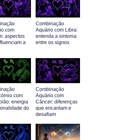
inação
Combinação
io com
Aquário com Libra:
m: aspectos
entenda a sintonia
nfluenciam a
entre os signos
inação
Combinação
córnio com
Aquário com
pião: energia
Câncer: diferenças
sonalidade do
que encantam e
desafiam