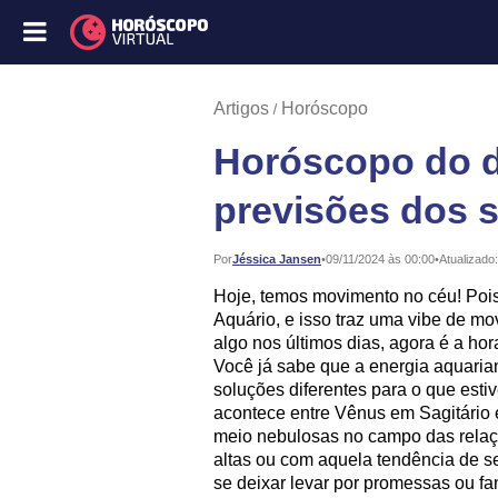
Artigos
Horóscopo
Horóscopo do di
previsões dos 
Publicado:
Por
Jéssica Jansen
•
09/11/2024 às 00:00
•
Atualizado:
Hoje, temos movimento no céu! Pois
Aquário, e isso traz uma vibe de m
algo nos últimos dias, agora é a ho
Você já sabe que a energia aquarian
soluções diferentes para o que esti
acontece entre Vênus em Sagitário 
meio nebulosas no campo das relaç
altas ou com aquela tendência de se
se deixar levar por promessas ou f