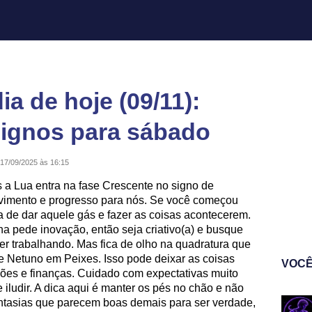
a de hoje (09/11):
signos para sábado
17/09/2025 às 16:15
 a Lua entra na fase Crescente no signo de
ovimento e progresso para nós. Se você começou
ra de dar aquele gás e fazer as coisas acontecerem.
a pede inovação, então seja criativo(a) e busque
ver trabalhando. Mas fica de olho na quadratura que
e Netuno em Peixes. Isso pode deixar as coisas
VOCÊ
ões e finanças. Cuidado com expectativas muito
 iludir. A dica aqui é manter os pés no chão e não
antasias que parecem boas demais para ser verdade,