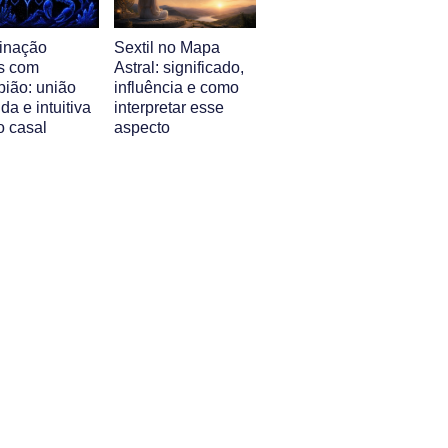
inação
Sextil no Mapa
s com
Astral: significado,
pião: união
influência e como
da e intuitiva
interpretar esse
o casal
aspecto