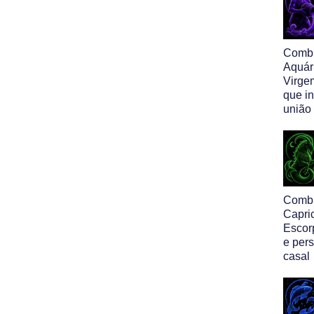
Comb
Aquár
Virge
que i
união
Comb
Capri
Escor
e per
casal