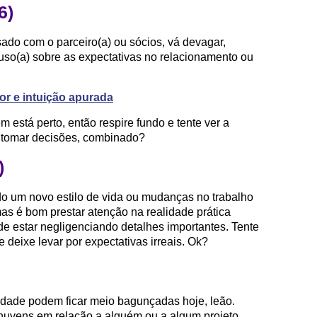
6)
ado com o parceiro(a) ou sócios, vá devagar,
so(a) sobre as expectativas no relacionamento ou
r e intuição apurada
m está perto, então respire fundo e tente ver a
e tomar decisões, combinado?
)
do um novo estilo de vida ou mudanças no trabalho
as é bom prestar atenção na realidade prática
de estar negligenciando detalhes importantes. Tente
 deixe levar por expectativas irreais. Ok?
vidade podem ficar meio bagunçadas hoje, leão.
nuvens em relação a alguém ou a algum projeto.