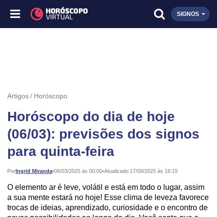
SIGNOS
Artigos
Horóscopo
Horóscopo do dia de hoje
(06/03): previsões dos signos
para quinta-feira
Publicado:
Por
Ingrid Miranda
•
06/03/2025 às 00:00
•
Atualizado:
17/09/2025 às 16:15
O elemento ar é leve, volátil e está em todo o lugar, assim
a sua mente estará no hoje! Esse clima de leveza favorece
trocas de ideias, aprendizado, curiosidade e o encontro de