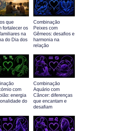
nos que
Combinação
 fortalecer os
Peixes com
familiares na
Gêmeos: desafios e
a do Dia dos
harmonia na
relação
inação
Combinação
córnio com
Aquário com
pião: energia
Câncer: diferenças
sonalidade do
que encantam e
desafiam