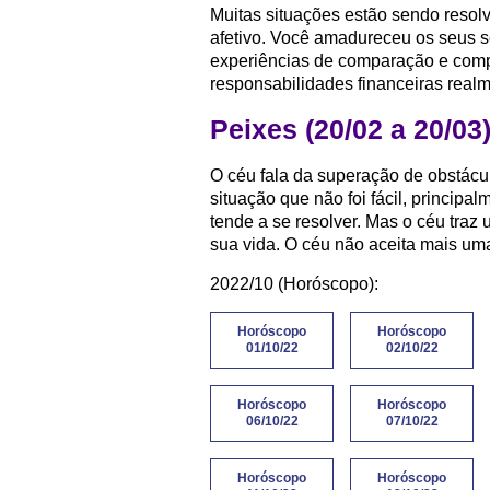
Muitas situações estão sendo resol
afetivo. Você amadureceu os seus s
experiências de comparação e compet
responsabilidades financeiras realm
Peixes (20/02 a 20/03
O céu fala da superação de obstácu
situação que não foi fácil, principa
tende a se resolver. Mas o céu traz
sua vida. O céu não aceita mais um
2022/10 (Horóscopo):
Horóscopo
Horóscopo
01/10/22
02/10/22
Horóscopo
Horóscopo
06/10/22
07/10/22
Horóscopo
Horóscopo