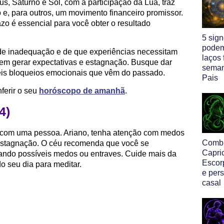
s, Saturno e Sol, com a participação da Lua, traz
 e, para outros, um movimento financeiro promissor.
zo é essencial para você obter o resultado
5 sig
podem
e inadequação e de que experiências necessitam
laços 
odem gerar expectativas e estagnação. Busque dar
seman
eis bloqueios emocionais que vêm do passado.
Pais
ferir o seu
horóscopo de amanhã
.
4)
 com uma pessoa. Ariano, tenha atenção com medos
Comb
estagnação. O céu recomenda que você se
Capri
ando possíveis medos ou entraves. Cuide mais da
Escor
do seu dia para meditar.
e per
casal