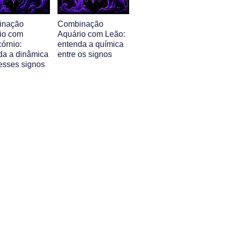
inação
Combinação
io com
Aquário com Leão:
órnio:
entenda a química
da a dinâmica
entre os signos
 esses signos