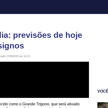
a: previsões de hoje
 signos
izado:
17/09/2025 às 16:15
VOCÊ
cido como o Grande Trígono, que será ativado