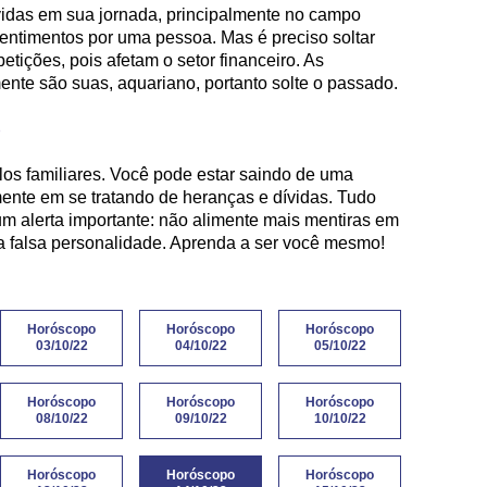
vidas em sua jornada, principalmente no campo
entimentos por uma pessoa. Mas é preciso soltar
ições, pois afetam o setor financeiro. As
ente são suas, aquariano, portanto solte o passado.
)
los familiares. Você pode estar saindo de uma
lmente em se tratando de heranças e dívidas. Tudo
 um alerta importante: não alimente mais mentiras em
a falsa personalidade. Aprenda a ser você mesmo!
Horóscopo
Horóscopo
Horóscopo
03/10/22
04/10/22
05/10/22
Horóscopo
Horóscopo
Horóscopo
08/10/22
09/10/22
10/10/22
Horóscopo
Horóscopo
Horóscopo