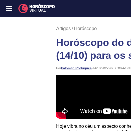
Artigos
Horóscopo
Horóscopo do di
(14/10) para os
Publicado:
Por
Palomah Rodrigues
•
14/10/2022 às 00:00
•
Atual
Hoje vibra no céu um aspecto conhe