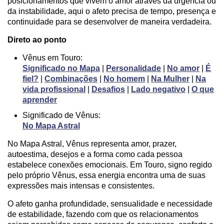
posicionamentos que vivem o amor através da urgência ou
da instabilidade, aqui o afeto precisa de tempo, presença e
continuidade para se desenvolver de maneira verdadeira.
Direto ao ponto
Vênus em Touro:
Significado no Mapa
|
Personalidade
|
No amor
|
É
fiel?
|
Combinações
|
No homem
|
Na Mulher
|
Na
vida profissional
|
Desafios
|
Lado negativo
|
O que
aprender
Significado de Vênus:
No Mapa Astral
No Mapa Astral, Vênus representa amor, prazer,
autoestima, desejos e a forma como cada pessoa
estabelece conexões emocionais. Em Touro, signo regido
pelo próprio Vênus, essa energia encontra uma de suas
expressões mais intensas e consistentes.
O afeto ganha profundidade, sensualidade e necessidade
de estabilidade, fazendo com que os relacionamentos