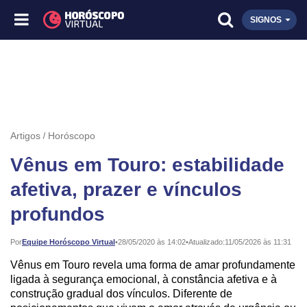
SIGNOS
Artigos
Horóscopo
Vênus em Touro: estabilidade
afetiva, prazer e vínculos
profundos
Publicado:
Por
Equipe Horóscopo Virtual
•
28/05/2020 às 14:02
•
Atualizado:
11/05/2026 às 11:31
Vênus em Touro revela uma forma de amar profundamente
ligada à segurança emocional, à constância afetiva e à
construção gradual dos vínculos. Diferente de