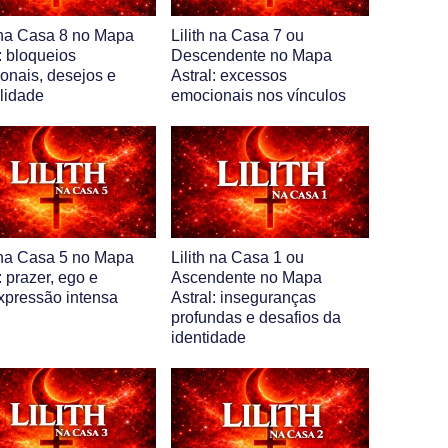
h na Casa 8 no Mapa
Lilith na Casa 7 ou
: bloqueios
Descendente no Mapa
onais, desejos e
Astral: excessos
lidade
emocionais nos vínculos
h na Casa 5 no Mapa
Lilith na Casa 1 ou
: prazer, ego e
Ascendente no Mapa
xpressão intensa
Astral: inseguranças
profundas e desafios da
identidade