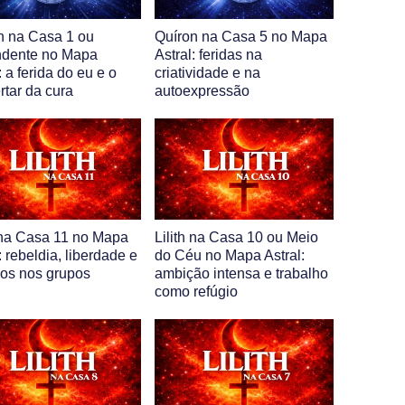
n na Casa 1 ou
Quíron na Casa 5 no Mapa
dente no Mapa
Astral: feridas na
: a ferida do eu e o
criatividade e na
rtar da cura
autoexpressão
h na Casa 11 no Mapa
Lilith na Casa 10 ou Meio
: rebeldia, liberdade e
do Céu no Mapa Astral:
ios nos grupos
ambição intensa e trabalho
como refúgio