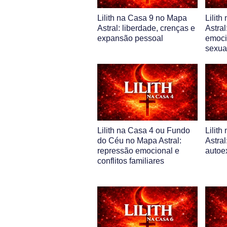
Lilith na Casa 9 no Mapa
Lilit
Astral: liberdade, crenças e
Astral
expansão pessoal
emoci
sexua
Lilith na Casa 4 ou Fundo
Lilit
do Céu no Mapa Astral:
Astral
repressão emocional e
autoe
conflitos familiares