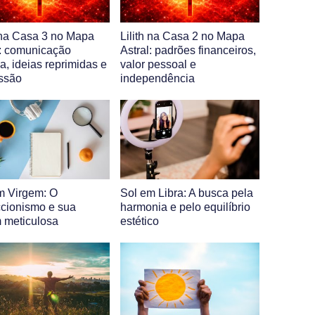
h na Casa 3 no Mapa
Lilith na Casa 2 no Mapa
l: comunicação
Astral: padrões financeiros,
a, ideias reprimidas e
valor pessoal e
ssão
independência
m Virgem: O
Sol em Libra: A busca pela
ccionismo e sua
harmonia e pelo equilíbrio
 meticulosa
estético