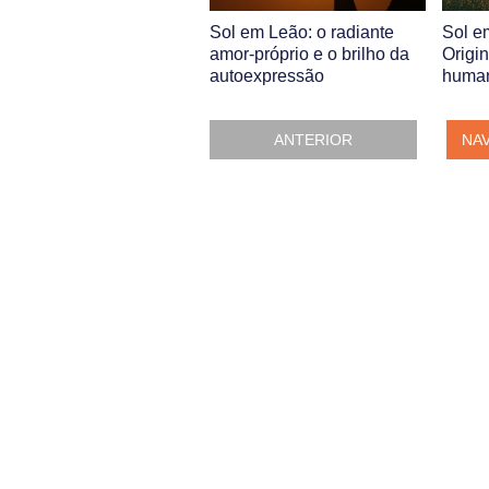
Sol em Leão: o radiante
Sol e
amor-próprio e o brilho da
Origi
autoexpressão
human
ANTERIOR