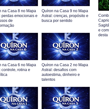
n na Casa 8 no Mapa
Quíron na Casa 9 no Mapa
Comb
l: perdas emocionais e
Astral: crenças, propósito e
Capri
ssos de
busca por sentido
Sagitá
formação
e com
desta
n na Casa 6 no Mapa
Quíron na Casa 2 no Mapa
: controle, rotina e
Astral: desafios com
ítica
autoestima, dinheiro e
talentos