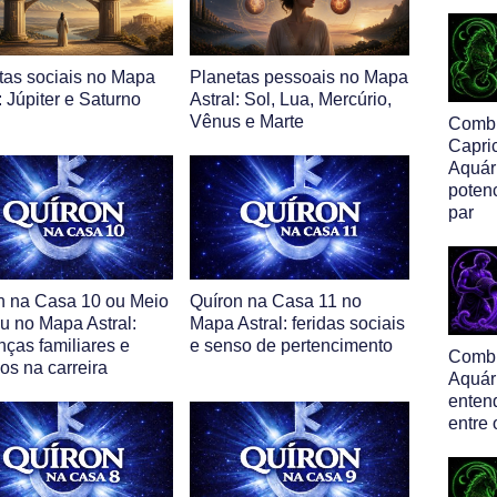
tas sociais no Mapa
Planetas pessoais no Mapa
: Júpiter e Saturno
Astral: Sol, Lua, Mercúrio,
Vênus e Marte
Comb
Capri
Aquári
poten
par
n na Casa 10 ou Meio
Quíron na Casa 11 no
u no Mapa Astral:
Mapa Astral: feridas sociais
nças familiares e
e senso de pertencimento
Comb
os na carreira
Aquár
enten
entre 