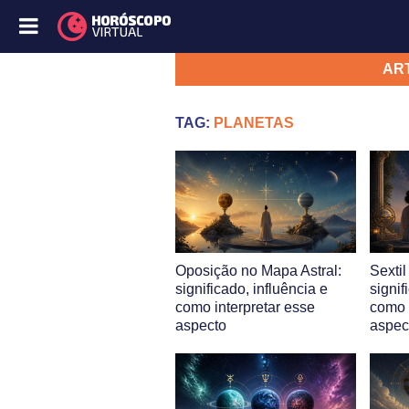
AR
TAG:
PLANETAS
Oposição no Mapa Astral:
Sextil
significado, influência e
signif
como interpretar esse
como 
aspecto
aspec