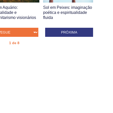
m Aquário:
Sol em Peixes: imaginação
nalidade e
poética e espiritualidade
itarismo visionários
fluida
PRÓXIMA
1 de 8