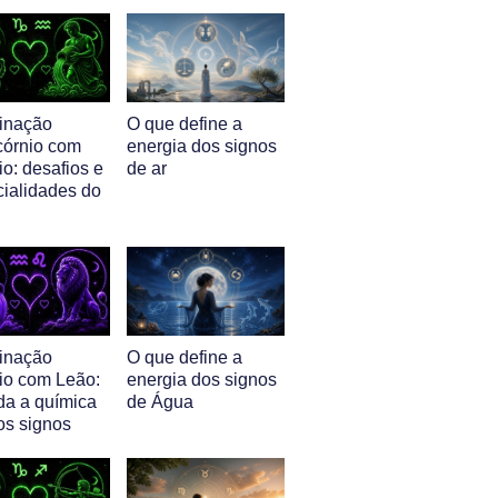
inação
O que define a
córnio com
energia dos signos
o: desafios e
de ar
cialidades do
inação
O que define a
io com Leão:
energia dos signos
da a química
de Água
os signos