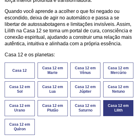
força interior profunda e transformadora.
Quando você aprende a acolher o que foi negado ou
escondido, deixa de agir no automático e passa a se
libertar de autossabotagens e limitações invisíveis. Assim,
Lilith na Casa 12 se torna um portal de cura, consciência e
conexão espiritual, ajudando a construir uma relação mais
autêntica, intuitiva e alinhada com a própria essência.
Casa 12 e os planetas:
Casa 12 em
Casa 12 em
Casa 12 em
Casa 12
Marte
Vênus
Mercúrio
Casa 12 em
Casa 12 em
Casa 12 em
Casa 12 em
Sol
Lua
Júpiter
Netuno
Casa 12 em
Casa 12 em
Casa 12 em
Casa 12 em
Urano
Plutão
Saturno
Lilith
Casa 12 em
Quíron