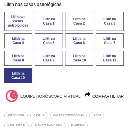
Lilith nas casas astrológicas:
Lilith nas
Lilith na
Lilith na
Lilith na
casas
Casa 1
Casa 2
Casa 3
astrológicas
Lilith na
Lilith na
Lilith na
Lilith na
Casa 4
Casa 5
Casa 6
Casa 7
Lilith na
Lilith na
Lilith na
Lilith na
Casa 8
Casa 9
Casa 10
Casa 11
Lilith na
Casa 10
EQUIPE HORÓSCOPO VIRTUAL
COMPARTILHAR
ASTROLOGIA
CASA 12
CASAS ASTROLÓGICAS
LILITH
MAPA ASTRAL
PLANETA NAS CASAS
PLANETAS