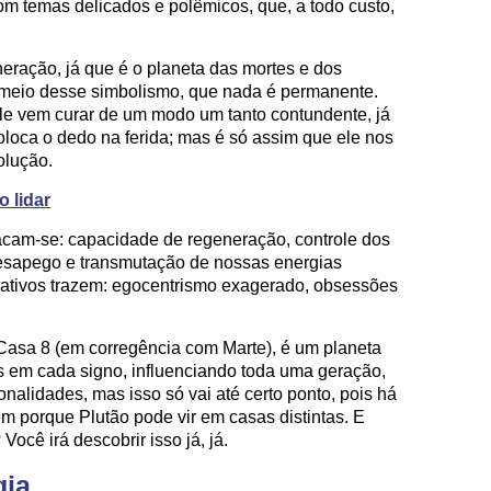
om temas delicados e polêmicos, que, a todo custo,
eração, já que é o planeta das mortes e dos
 meio desse simbolismo, que nada é permanente.
le vem curar de um modo um tanto contundente, já
loca o dedo na ferida; mas é só assim que ele nos
olução.
 lidar
tacam-se: capacidade de regeneração, controle dos
desapego e transmutação de nossas energias
gativos trazem: egocentrismo exagerado, obsessões
Casa 8 (em corregência com Marte), é um planeta
os em cada signo, influenciando toda uma geração,
alidades, mas isso só vai até certo ponto, pois há
 porque Plutão pode vir em casas distintas. E
ocê irá descobrir isso já, já.
gia