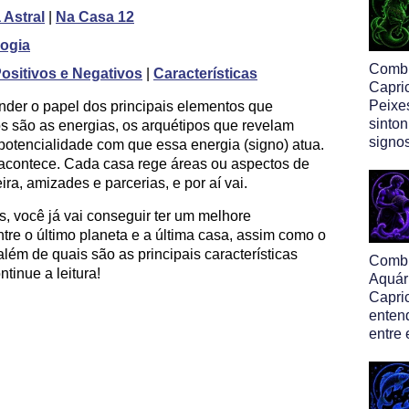
Astral
|
Na Casa 12
logia
Comb
ositivos e Negativos
|
Características
Capri
Peixe
nder o papel dos principais elementos que
sinton
 são as energias, os arquétipos que revelam
signo
potencialidade com que essa energia (signo) atua.
 acontece. Cada casa rege áreas ou aspectos de
ra, amizades e parcerias, e por aí vai.
, você já vai conseguir ter um melhore
re o último planeta e a última casa, assim como o
lém de quais são as principais características
Comb
tinue a leitura!
Aquár
Capric
enten
entre