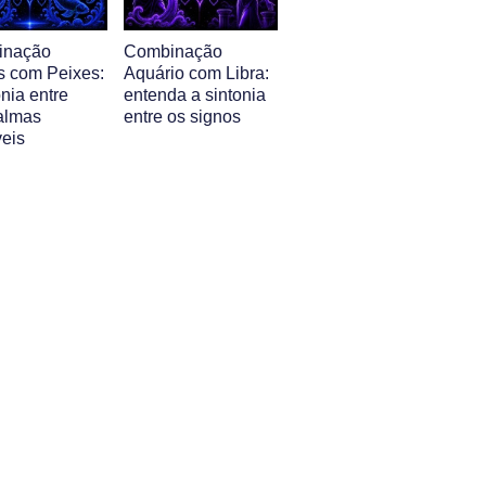
inação
Combinação
s com Peixes:
Aquário com Libra:
nia entre
entenda a sintonia
almas
entre os signos
veis