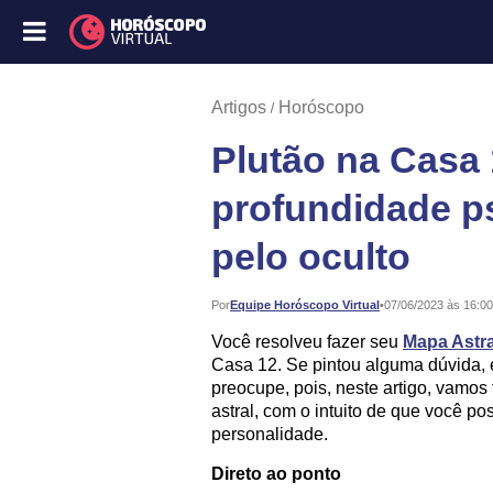
Artigos
Horóscopo
Plutão na Casa 
profundidade ps
pelo oculto
Publicado:
Por
Equipe Horóscopo Virtual
•
07/06/2023 às 16:00
Você resolveu fazer seu
Mapa Astra
Casa 12. Se pintou alguma dúvida, 
preocupe, pois, neste artigo, vamo
astral, com o intuito de que você p
personalidade.
Direto ao ponto