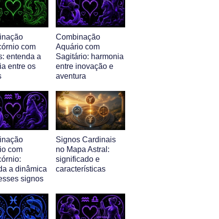
inação
Combinação
córnio com
Aquário com
s: entenda a
Sagitário: harmonia
ia entre os
entre inovação e
s
aventura
inação
Signos Cardinais
io com
no Mapa Astral:
órnio:
significado e
da a dinâmica
características
 esses signos