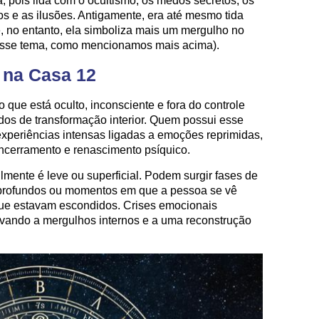
 pois lida com o ocultismo, os medos secretos, os
s e as ilusões. Antigamente, era até mesmo tida
 no entanto, ela simboliza mais um mergulho no
desse tema, como mencionamos mais acima).
o na Casa 12
o que está oculto, inconsciente e fora do controle
dos de transformação interior. Quem possui esse
xperiências intensas ligadas a emoções reprimidas,
encerramento e renascimento psíquico.
lmente é leve ou superficial. Podem surgir fases de
profundos ou momentos em que a pessoa se vê
que estavam escondidos. Crises emocionais
evando a mergulhos internos e a uma reconstrução