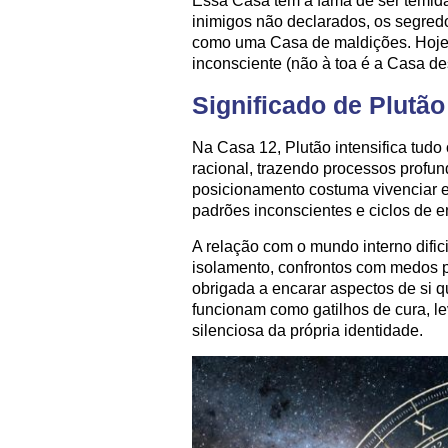
Essa Casa tem a fama de ser temida,
inimigos não declarados, os segredo
como uma Casa de maldições. Hoje,
inconsciente (não à toa é a Casa 
Significado de Plutã
Na Casa 12, Plutão intensifica tudo 
racional, trazendo processos profun
posicionamento costuma vivenciar e
padrões inconscientes e ciclos de 
A relação com o mundo interno difici
isolamento, confrontos com medos 
obrigada a encarar aspectos de si 
funcionam como gatilhos de cura, l
silenciosa da própria identidade.