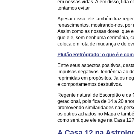
em nossas vidas. Além disso, lida c
tentamos evitar.
Apesar disso, ele também traz regen
renascimentos, mostrando-nos, por
Assim como as nossas dores, que e
que ele, sem nenhuma cerimônia, co
coloca em rota de mudança e de ev
Plutão Retrógrado: o que é e como
Entre seus aspectos positivos, des
impulsos negativos, tendência ao 
reprimidas em propósitos. Já os ne
e comportamentos destrutivos.
Regente natural de Escorpião e da 
geracional, pois fica de 14 a 20 an
promovendo similaridades nas person
os outros achados no Mapa e também
como será que ele age na Casa 12? V
A Casa 12 na Astrolo