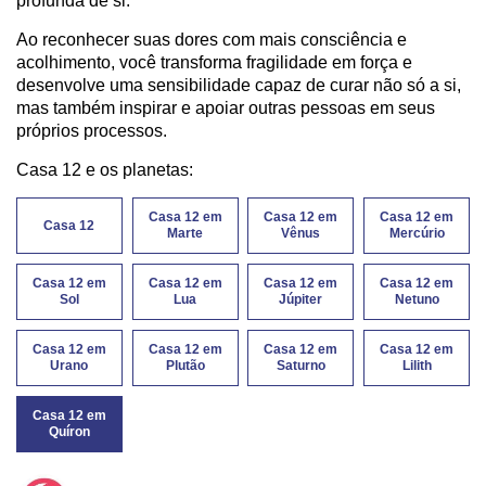
profunda de si.
Ao reconhecer suas dores com mais consciência e
acolhimento, você transforma fragilidade em força e
desenvolve uma sensibilidade capaz de curar não só a si,
mas também inspirar e apoiar outras pessoas em seus
próprios processos.
Casa 12 e os planetas:
Casa 12 em
Casa 12 em
Casa 12 em
Casa 12
Marte
Vênus
Mercúrio
Casa 12 em
Casa 12 em
Casa 12 em
Casa 12 em
Sol
Lua
Júpiter
Netuno
Casa 12 em
Casa 12 em
Casa 12 em
Casa 12 em
Urano
Plutão
Saturno
Lilith
Casa 12 em
Quíron