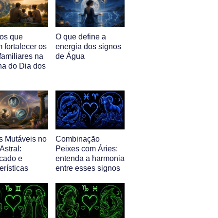
nos que
O que define a
 fortalecer os
energia dos signos
familiares na
de Água
a do Dia dos
s Mutáveis no
Combinação
stral:
Peixes com Áries:
icado e
entenda a harmonia
erísticas
entre esses signos