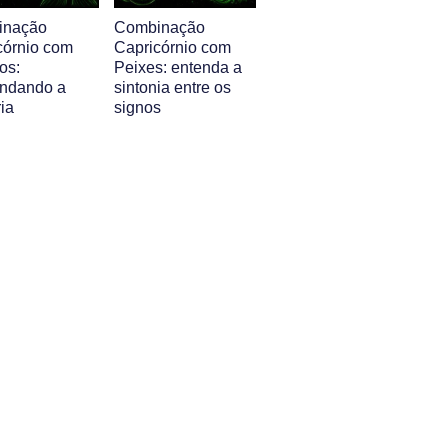
inação
Combinação
córnio com
Capricórnio com
os:
Peixes: entenda a
ndando a
sintonia entre os
ia
signos