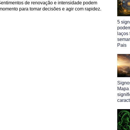
 Sentimentos de renovação e intensidade podem
momento para tomar decisões e agir com rapidez.
5 sig
podem
laços 
seman
Pais
Signo
Mapa A
signif
caract