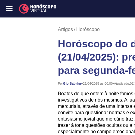
Artigos
Horóscopo
Horóscopo do d
(21/04/2025): p
para segunda-fe
Publicado:
Por
Gio Sabrine
•
21/04/2025 às 00:00
•
Atualizado:
07/
Boatos de que ontem à noite fomos 
investigativos de nós mesmos. A lu
mercuriais, através de uma intensa
convite para questionar normas e e
entusiasmo jovial que mercúrio traz
trazer à tona questões ocultas ou 
especialmente no campo emocional.