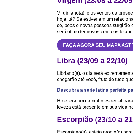
Virgem (23/08 a 22/09
Virginiano(a), e os ventos da prosp
hoje, tá? Se estiver em um relacion
só, boas e novas pessoas surgirão e
será ótimo ter novos contatos te abr
FAÇA AGORA SEU MAPA AST
Libra (23/09 a 22/10)
Libriano(a), o dia será extremament
chegarão até você, fruto de tudo que
Descubra a série latina perfeita p
Hoje terá um caminho especial para
leveza está presente em sua vida 
Escorpião (23/10 a 21
Escorpiano(a), esteja pronto(a) pa