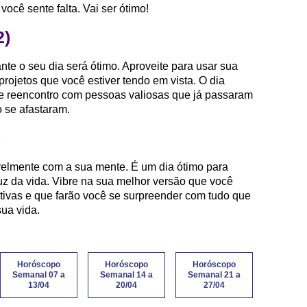
ocê sente falta. Vai ser ótimo!
2)
ante o seu dia será ótimo. Aproveite para usar sua
projetos que você estiver tendo em vista. O dia
e reencontro com pessoas valiosas que já passaram
 se afastaram.
)
avelmente com a sua mente. É um dia ótimo para
luz da vida. Vibre na sua melhor versão que você
tivas e que farão você se surpreender com tudo que
ua vida.
Horóscopo
Horóscopo
Horóscopo
Semanal 07 a
Semanal 14 a
Semanal 21 a
13/04
20/04
27/04