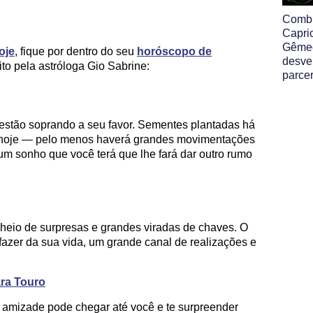
Comb
Capri
Gême
oje
, fique por dentro do seu
horóscopo de
desve
ito pela astróloga Gio Sabrine:
parcer
estão soprando a seu favor. Sementes plantadas há
s hoje — pelo menos haverá grandes movimentações
 um sonho que você terá que lhe fará dar outro rumo
cheio de surpresas e grandes viradas de chaves. O
fazer da sua vida, um grande canal de realizações e
ara Touro
 amizade pode chegar até você e te surpreender