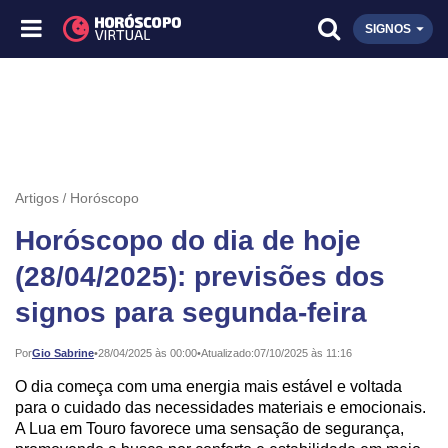
SIGNOS
Artigos
Horóscopo
Horóscopo do dia de hoje
(28/04/2025): previsões dos
signos para segunda-feira
Publicado:
Por
Gio Sabrine
•
28/04/2025 às 00:00
•
Atualizado:
07/10/2025 às 11:16
O dia começa com uma energia mais estável e voltada
para o cuidado das necessidades materiais e emocionais.
A Lua em Touro favorece uma sensação de segurança,