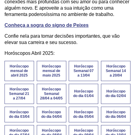
conexões mais profundas com seu amor ou para conhecer
alguém novo. E aproveite a sua intuição como uma
ferramenta poderosíssima no ambiente de trabalho.
Conheça a sogra do signo de Peixes
Confie nela para tomar decisões importantes, que vão
elevar sua carreira e seu sucesso.
Horóscopos Abril 2025:
Horóscopo
Horóscopo
Horóscopo
Horóscopo
mensal de
mensal de
Semanal 07
Semanal 14
abril 2025
maio 2025
a 13/04
a 20/04
Horóscopo
Horóscopo
Horóscopo
Horóscopo
Semanal 21
Semanal
do dia 01/04
do dia 02/04
a 27/04
28/04 a 04/05
Horóscopo
Horóscopo
Horóscopo
Horóscopo
do dia 03/04
do dia 04/04
do dia 05/04
do dia 06/04
Horóscopo
Horóscopo
Horóscopo
Horóscopo
do dia 07/04
do dia 08/04
do dia 09/04
do dia 10/04