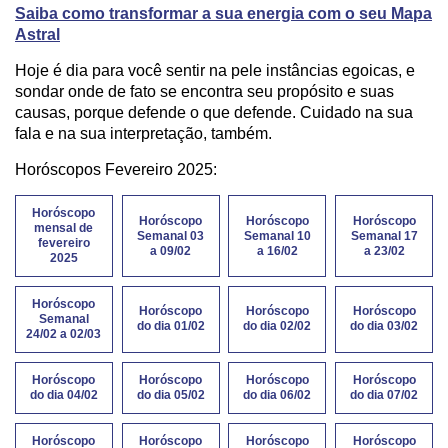
Saiba como transformar a sua energia com o seu Mapa
Astral
Hoje é dia para você sentir na pele instâncias egoicas, e
sondar onde de fato se encontra seu propósito e suas
causas, porque defende o que defende. Cuidado na sua
fala e na sua interpretação, também.
Horóscopos Fevereiro 2025:
Horóscopo
Horóscopo
Horóscopo
Horóscopo
mensal de
Semanal 03
Semanal 10
Semanal 17
fevereiro
a 09/02
a 16/02
a 23/02
2025
Horóscopo
Horóscopo
Horóscopo
Horóscopo
Semanal
do dia 01/02
do dia 02/02
do dia 03/02
24/02 a 02/03
Horóscopo
Horóscopo
Horóscopo
Horóscopo
do dia 04/02
do dia 05/02
do dia 06/02
do dia 07/02
Horóscopo
Horóscopo
Horóscopo
Horóscopo