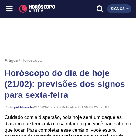
SIGNOS
Artigos
Horóscopo
Horóscopo do dia de hoje
(21/02): previsões dos signos
para sexta-feira
Publicado:
Por
Ingrid Miranda
•
21/02/2025 às 00:00
•
Atualizado:
17/09/2025 às 16:15
Cuidado com a dispersão, pois hoje será um daqueles
dias em que tem tanta coisa rolando que você não sabe no
que focar. Para completar esse cenário, você estará