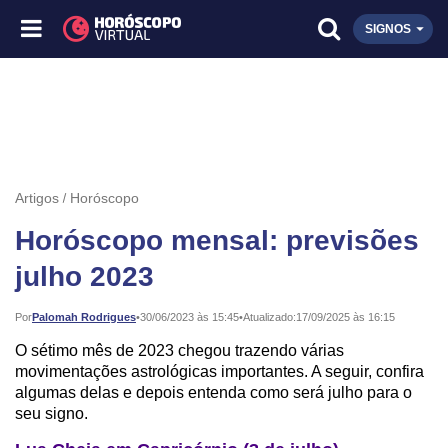
SIGNOS
Artigos
Horóscopo
Horóscopo mensal: previsões
julho 2023
Publicado:
Por
Palomah Rodrigues
•
30/06/2023 às 15:45
•
Atualizado:
17/09/2025 às 16:15
O sétimo mês de 2023 chegou trazendo várias
movimentações astrológicas importantes. A seguir, confira
algumas delas e depois entenda como será julho para o
seu signo.