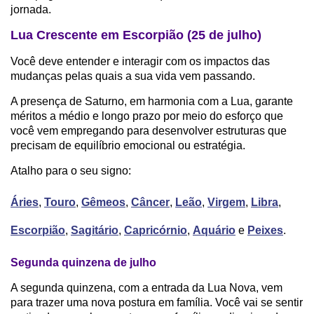
jornada.
Lua Crescente em Escorpião (25 de julho)
Você deve entender e interagir com os impactos das
mudanças pelas quais a sua vida vem passando.
A presença de Saturno, em harmonia com a Lua, garante
méritos a médio e longo prazo por meio do esforço que
você vem empregando para desenvolver estruturas que
precisam de equilíbrio emocional ou estratégia.
Atalho para o seu signo:
Áries
,
Touro
,
Gêmeos
,
Câncer
,
Leão
,
Virgem
,
Libra
,
Escorpião
,
Sagitário
,
Capricórnio
,
Aquário
e
Peixes
.
Segunda quinzena de julho
A segunda quinzena, com a entrada da Lua Nova, vem
para trazer uma nova postura em família. Você vai se sentir