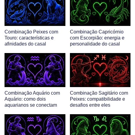
Combinação Peixes com
Combinação Capricórnio
Touro: características e
com Escorpião: energia e
afinidades do casal
personalidade do casal
Combinação Aquário com
Combinação Sagitário com
Aquário: como dois
Peixes: compatibilidade e
aquarianos se conectam
desafios entre eles