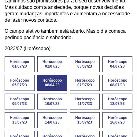
caminhos são promissores para o seu desenvolvimento.
Mas cuidado com a ansiedade, porque novas decisões
geram mudanças importantes e aumentam a necessidade
de fazer novos contatos.
O campo afetivo também está aberto. Mas o dia começa
pedindo paciência e sabedoria.
2023/07 (Horóscopo):
Horóscopo
Horóscopo
Horóscopo
Horóscopo
01/07/23
02/07/23
03/07/23
04/07/23
Horóscopo
Horóscopo
Horóscopo
Horóscopo
05/07/23
06/04/23
07/07/23
08/07/23
Horóscopo
Horóscopo
Horóscopo
Horóscopo
09/07/23
10/07/23
11/07/23
12/07/23
Horóscopo
Horóscopo
Horóscopo
Horóscopo
13/07/23
14/07/23
15/07/23
16/07/23
Horóscopo
Horóscopo
Horóscopo
Horóscopo