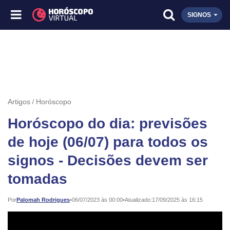
SIGNOS
Artigos
Horóscopo
Horóscopo do dia: previsões
de hoje (06/07) para todos os
signos - Decisões devem ser
tomadas
Publicado:
Por
Palomah Rodrigues
•
06/07/2023 às 00:00
•
Atualizado:
17/09/2025 às 16:15