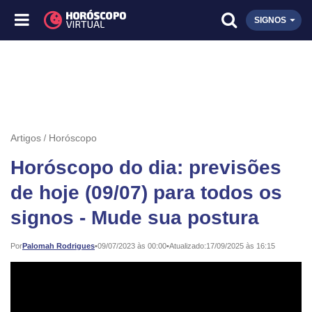
SIGNOS
Artigos
Horóscopo
Horóscopo do dia: previsões
de hoje (09/07) para todos os
signos - Mude sua postura
Publicado:
Por
Palomah Rodrigues
•
09/07/2023 às 00:00
•
Atualizado:
17/09/2025 às 16:15