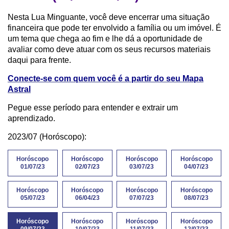
Nesta Lua Minguante, você deve encerrar uma situação
financeira que pode ter envolvido a família ou um imóvel. É
um tema que chega ao fim e lhe dá a oportunidade de
avaliar como deve atuar com os seus recursos materiais
daqui para frente.
Conecte-se com quem você é a partir do seu Mapa
Astral
Pegue esse período para entender e extrair um
aprendizado.
2023/07 (Horóscopo):
Horóscopo
Horóscopo
Horóscopo
Horóscopo
01/07/23
02/07/23
03/07/23
04/07/23
Horóscopo
Horóscopo
Horóscopo
Horóscopo
05/07/23
06/04/23
07/07/23
08/07/23
Horóscopo
Horóscopo
Horóscopo
Horóscopo
09/07/23
10/07/23
11/07/23
12/07/23