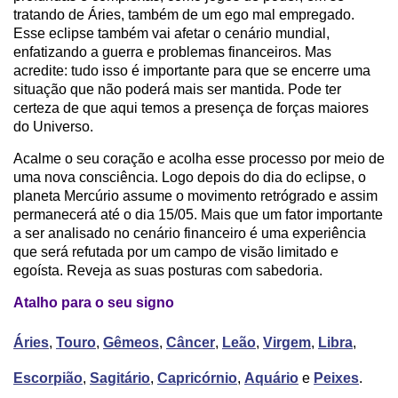
tratando de Áries, também de um ego mal empregado.
Esse eclipse também vai afetar o cenário mundial,
enfatizando a guerra e problemas financeiros. Mas
acredite: tudo isso é importante para que se encerre uma
situação que não poderá mais ser mantida. Pode ter
certeza de que aqui temos a presença de forças maiores
do Universo.
Acalme o seu coração e acolha esse processo por meio de
uma nova consciência. Logo depois do dia do eclipse, o
planeta Mercúrio assume o movimento retrógrado e assim
permanecerá até o dia 15/05. Mais que um fator importante
a ser analisado no cenário financeiro é uma experiência
que será refutada por um campo de visão limitado e
egoísta. Reveja as suas posturas com sabedoria.
Atalho para o seu signo
Áries
,
Touro
,
Gêmeos
,
Câncer
,
Leão
,
Virgem
,
Libra
,
Escorpião
,
Sagitário
,
Capricórnio
,
Aquário
e
Peixes
.