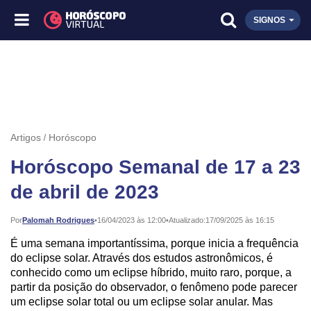
SIGNOS
Artigos
Horóscopo
Horóscopo Semanal de 17 a 23
de abril de 2023
Publicado:
Por
Palomah Rodrigues
•
16/04/2023 às 12:00
•
Atualizado:
17/09/2025 às 16:15
É uma semana importantíssima, porque inicia a frequência
do eclipse solar. Através dos estudos astronômicos, é
conhecido como um eclipse híbrido, muito raro, porque, a
partir da posição do observador, o fenômeno pode parecer
um eclipse solar total ou um eclipse solar anular. Mas