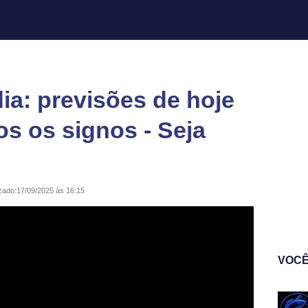
a: previsões de hoje
os os signos - Seja
zado:
17/09/2025 às 16:15
VOCÊ