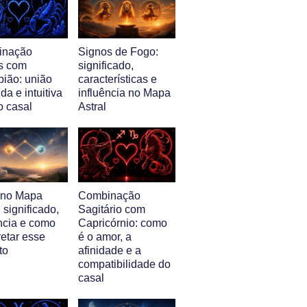
inação
Signos de Fogo:
s com
significado,
pião: união
características e
da e intuitiva
influência no Mapa
o casal
Astral
l no Mapa
Combinação
: significado,
Sagitário com
ência e como
Capricórnio: como
retar esse
é o amor, a
to
afinidade e a
compatibilidade do
casal