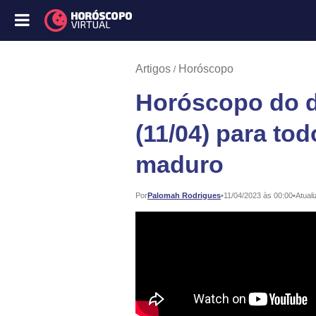
Artigos
Horóscopo
Horóscopo do di
(11/04) para tod
maduro
Publicado:
Por
Palomah Rodrigues
•
11/04/2023 às 00:00
•
Atuali