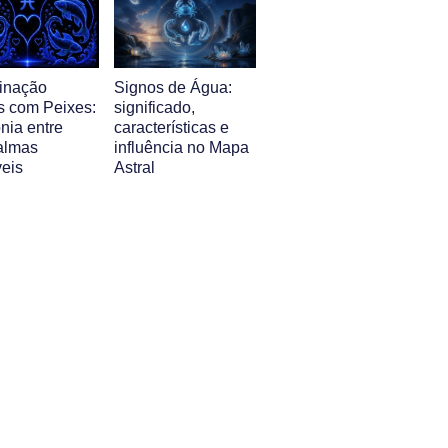
inação
Signos de Água:
s com Peixes:
significado,
nia entre
características e
almas
influência no Mapa
veis
Astral