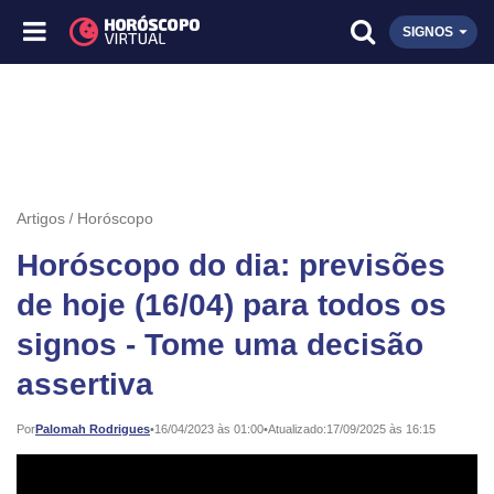
SIGNOS
Artigos
Horóscopo
Horóscopo do dia: previsões
de hoje (16/04) para todos os
signos - Tome uma decisão
assertiva
Publicado:
Por
Palomah Rodrigues
•
16/04/2023 às 01:00
•
Atualizado:
17/09/2025 às 16:15