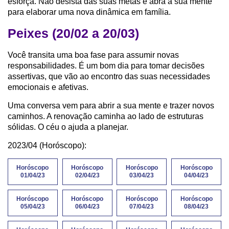
esforça. Não desista das suas metas e abra a sua mente
para elaborar uma nova dinâmica em família.
Peixes (20/02 a 20/03)
Você transita uma boa fase para assumir novas
responsabilidades. É um bom dia para tomar decisões
assertivas, que vão ao encontro das suas necessidades
emocionais e afetivas.
Uma conversa vem para abrir a sua mente e trazer novos
caminhos. A renovação caminha ao lado de estruturas
sólidas. O céu o ajuda a planejar.
2023/04 (Horóscopo):
Horóscopo
Horóscopo
Horóscopo
Horóscopo
01/04/23
02/04/23
03/04/23
04/04/23
Horóscopo
Horóscopo
Horóscopo
Horóscopo
05/04/23
06/04/23
07/04/23
08/04/23