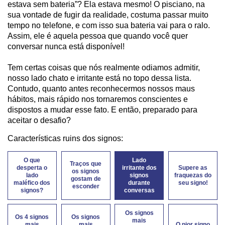
estava sem bateria”? Ela estava mesmo! O pisciano, na
sua vontade de fugir da realidade, costuma passar muito
tempo no telefone, e com isso sua bateria vai para o ralo.
Assim, ele é aquela pessoa que quando você quer
conversar nunca está disponível!
Tem certas coisas que nós realmente odiamos admitir,
nosso lado chato e irritante está no topo dessa lista.
Contudo, quanto antes reconhecermos nossos maus
hábitos, mais rápido nos tornaremos conscientes e
dispostos a mudar esse fato. E então, preparado para
aceitar o desafio?
Características ruins dos signos:
O que
Lado
Traços que
desperta o
irritante dos
Supere as
os signos
lado
signos
fraquezas do
gostam de
maléfico dos
durante
seu signo!
esconder
signos?
conversas
Os signos
Os 4 signos
Os signos
mais
mais
mais
O pior signo