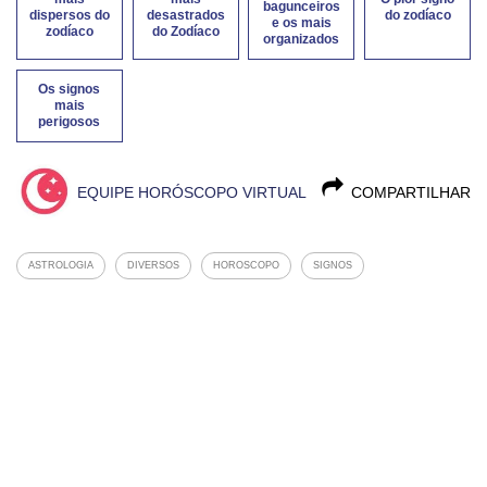
bagunceiros
dispersos do
desastrados
do zodíaco
e os mais
zodíaco
do Zodíaco
organizados
Os signos
mais
perigosos
EQUIPE HORÓSCOPO VIRTUAL
COMPARTILHAR
ASTROLOGIA
DIVERSOS
HOROSCOPO
SIGNOS