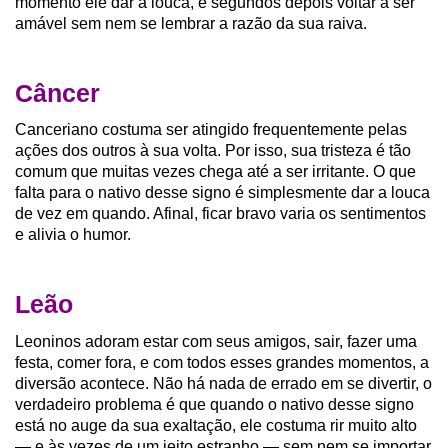
momento ele dar a louca, e segundos depois voltar a ser
amável sem nem se lembrar a razão da sua raiva.
Câncer
Canceriano costuma ser atingido frequentemente pelas
ações dos outros à sua volta. Por isso, sua tristeza é tão
comum que muitas vezes chega até a ser irritante. O que
falta para o nativo desse signo é simplesmente dar a louca
de vez em quando. Afinal, ficar bravo varia os sentimentos
e alivia o humor.
Leão
Leoninos adoram estar com seus amigos, sair, fazer uma
festa, comer fora, e com todos esses grandes momentos, a
diversão acontece. Não há nada de errado em se divertir, o
verdadeiro problema é que quando o nativo desse signo
está no auge da sua exaltação, ele costuma rir muito alto
— e às vezes de um jeito estranho — sem nem se importar