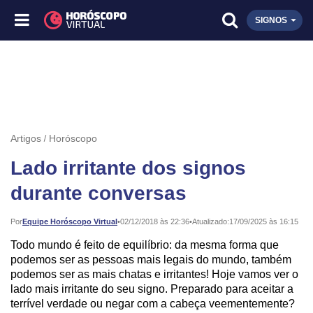
SIGNOS
Artigos
Horóscopo
Lado irritante dos signos
durante conversas
Publicado:
Por
Equipe Horóscopo Virtual
•
02/12/2018 às 22:36
•
Atualizado:
17/09/2025 às 16:15
Todo mundo é feito de equilíbrio: da mesma forma que
podemos ser as pessoas mais legais do mundo, também
podemos ser as mais chatas e irritantes! Hoje vamos ver o
lado mais irritante do seu signo. Preparado para aceitar a
terrível verdade ou negar com a cabeça veementemente?