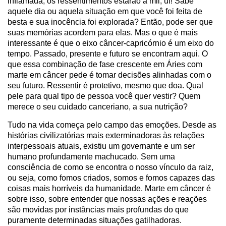
inflamada, os ressentimentos estarão a mil, ui! Sabe
aquele dia ou aquela situação em que você foi feita de
besta e sua inocência foi explorada? Então, pode ser que
suas memórias acordem para elas. Mas o que é mais
interessante é que o eixo câncer-capricórnio é um eixo do
tempo. Passado, presente e futuro se encontram aqui. O
que essa combinação de fase crescente em Áries com
marte em câncer pede é tomar decisões alinhadas com o
seu futuro. Ressentir é protetivo, mesmo que doa. Qual
pele para qual tipo de pessoa você quer vestir? Quem
merece o seu cuidado canceriano, a sua nutrição?
Tudo na vida começa pelo campo das emoções. Desde as
histórias civilizatórias mais exterminadoras às relações
interpessoais atuais, existiu um governante e um ser
humano profundamente machucado. Sem uma
consciência de como se encontra o nosso vínculo da raiz,
ou seja, como fomos criados, somos e fomos capazes das
coisas mais horríveis da humanidade. Marte em câncer é
sobre isso, sobre entender que nossas ações e reações
são movidas por instâncias mais profundas do que
puramente determinadas situações gatilhadoras.