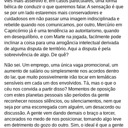
viés mais assertivo e, em casos particulares, uma forma
bélica de conduzir o que queremos falar. A sensação é que
se por um lado estaremos mais conservadores e
cuidadosos em não passar uma imagem indisciplinada e
rebelde quando nos comunicamos, por outro, Mercúrio em
Capricórnio já é uma tendência ao autoritarismo, quando
em desequilíbrio, e com Marte na jogada, facilmente pode
inclinar a coisa para uma arrogância intelectual derivada
de alguma disputa de território. Aqui a disputa é pela
sobrevivência de algo. De quê?
Não sei. Um emprego, uma única vaga promocional, um
aumento de salário ou simplesmente nos acordos dentro
do lar, que muito possivelmente irão tocar em temáticas
sensíveis em cada um dos envolvidos. Tá, mas o que o
céu nos convida a partir disso? Momentos de oposição
com estes planetas pessoais são períodos da gente
reconhecer nossos silêncios, ou silenciamentos, nem que
seja por uma escorregada com alguém, um desacordo ou
discussão. A gente vem dando demais o braço a torcer,
ancorados no medo de nos posicionar, tornando algo leve
em detrimento do gozo do outro. Sim, o ideal é que a gente