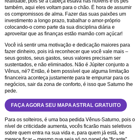
realidade, pois se a cabeça estava nas nuvens e os pés
também, aqui eles voltam para o chão. É hora de assumir
os compromissos de alma. Fazer das suas paixões um
investimento a longo prazo, trabalhar o amor-próprio
colocando-o como parte da sua disciplina diária e
aproveitar que as finanças estão mamão com açúcar!
Você irá sentir uma motivação e dedicação maiores para
fazer dinheiro, pois irá reconhecer que você vale mais –
seus gostos, seus gastos, seus valores precisam ser
sustentados, e não eliminados. Não é Júpiter conjunto a
Vênus, né? Então, é bem possível que alguma limitação
financeira aconteça justamente para te empurrar para os
negócios, sair da zona de conforto, é isso que Saturno lhe
pede.
FAÇA AGORA SEU MAPA ASTRAL GRATUITO
Para os solteiros, é uma boa pedida Vênus-Saturno, pois o
nível de criticidade aumenta, vocês ficarão mais seletivos
sobre quem entra na sua vida e, para quem já está, se
merece ficar – mesmo que seja só no papel de “ficante”.