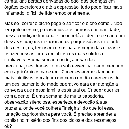
carnal, das perdas derivadas do ego, das doenças em
órgãos excretores e até a depressão, tudo pode ficar mais
inflamado, difícil de lidar emocionalmente.
Mas se "correr o bicho pega e se ficar o bicho come". Não
tem jeito mesmo, precisamos aceitar nossa humanidade,
nossa condição humana e incontrolável dentro de cada um
dessas situações mencionadas, porque só assim, diante
dos destroços, temos recursos para emergir das cinzas e
refazer nossas torres em alicerces mais sólidos e
confiáveis. É uma semana onde, apesar das
preocupações diárias com a sobrevivência, dado mercúrio
em capricórnio e marte em câncer, estaremos também
mais intuitivos, em algum momento do dia carecemos de
um desligamento do modo operativo para dar atenção à
conversa que nossa família espiritual ou Criador quer ter
com a gente. É uma semana de muita sabedoria,
observação silenciosa, esperteza e devoção à sua
bruxaria, onde você colherá "insights" do que foi essa
lunação capricorniana para você. É preciso aprender a
confiar no mistério dos fins dos ciclos e dos recomeços,
ok?