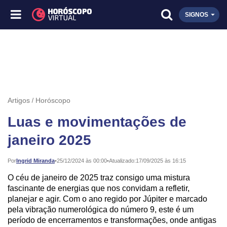
SIGNOS
Artigos
Horóscopo
Luas e movimentações de
janeiro 2025
Publicado:
Por
Ingrid Miranda
•
25/12/2024 às 00:00
•
Atualizado:
17/09/2025 às 16:15
O céu de janeiro de 2025 traz consigo uma mistura
fascinante de energias que nos convidam a refletir,
planejar e agir. Com o ano regido por Júpiter e marcado
pela vibração numerológica do número 9, este é um
período de encerramentos e transformações, onde antigas