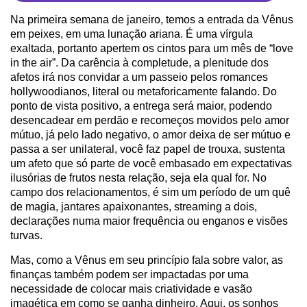
Na primeira semana de janeiro, temos a entrada da Vênus
em peixes, em uma lunação ariana. É uma vírgula
exaltada, portanto apertem os cintos para um mês de “love
in the air”. Da carência à completude, a plenitude dos
afetos irá nos convidar a um passeio pelos romances
hollywoodianos, literal ou metaforicamente falando. Do
ponto de vista positivo, a entrega será maior, podendo
desencadear em perdão e recomeços movidos pelo amor
mútuo, já pelo lado negativo, o amor deixa de ser mútuo e
passa a ser unilateral, você faz papel de trouxa, sustenta
um afeto que só parte de você embasado em expectativas
ilusórias de frutos nesta relação, seja ela qual for. No
campo dos relacionamentos, é sim um período de um quê
de magia, jantares apaixonantes, streaming a dois,
declarações numa maior frequência ou enganos e visões
turvas.
Mas, como a Vênus em seu princípio fala sobre valor, as
finanças também podem ser impactadas por uma
necessidade de colocar mais criatividade e vasão
imagética em como se ganha dinheiro. Aqui, os sonhos