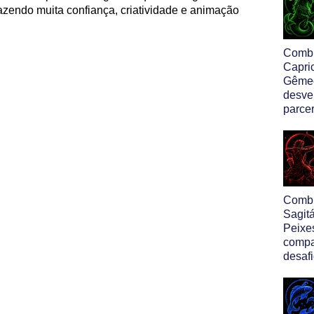
azendo muita confiança, criatividade e animação
Comb
Capri
Gême
desve
parcer
Comb
Sagit
Peixe
compa
desafi