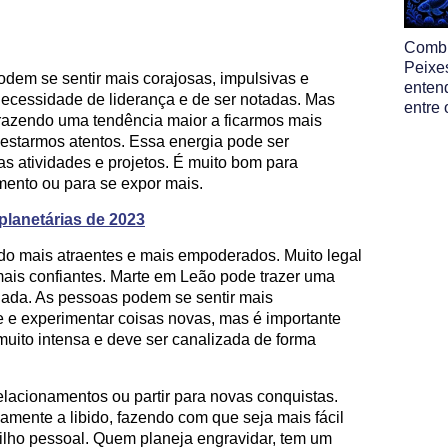
Comb
Peixe
odem se sentir mais corajosas, impulsivas e
enten
necessidade de liderança e de ser notadas. Mas
entre 
razendo uma tendência maior a ficarmos mais
m estarmos atentos. Essa energia pode ser
s atividades e projetos. É muito bom para
imento ou para se expor mais.
planetárias de 2023
do mais atraentes e mais empoderados. Muito legal
mais confiantes. Marte em Leão pode trazer uma
onada. As pessoas podem se sentir mais
e e experimentar coisas novas, mas é importante
muito intensa e deve ser canalizada de forma
relacionamentos ou partir para novas conquistas.
amente a libido, fazendo com que seja mais fácil
rilho pessoal. Quem planeja engravidar, tem um