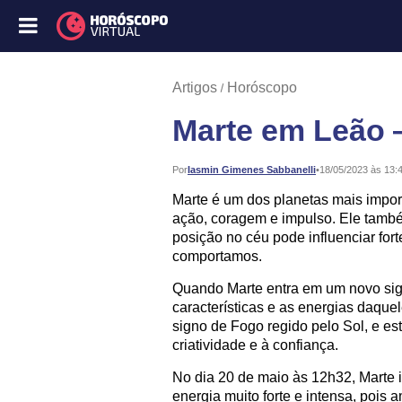
Artigos
Horóscopo
Marte em Leão 
Publicado:
Por
Iasmin Gimenes Sabbanelli
•
18/05/2023 às 13:
Marte é um dos planetas mais import
ação, coragem e impulso. Ele tamb
posição no céu pode influenciar fo
comportamos.
Quando Marte entra em um novo sign
características e as energias daque
signo de Fogo regido pelo Sol, e es
criatividade e à confiança.
No dia 20 de maio às 12h32, Marte 
energia muito forte e intensa, pois 