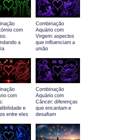
inação
Combinação
córnio com
Aquário com
os:
Virgem: aspectos
ndando a
que influenciam a
ia
união
inação
Combinação
ário com
Aquário com
s:
Câncer: diferenças
tibilidade e
que encantam e
os entre eles
desafiam