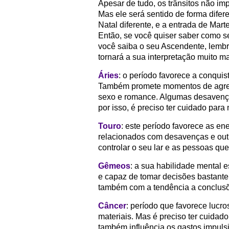
Apesar de tudo, os trânsitos não i
Mas ele será sentido de forma dife
Natal diferente, e a entrada de Mart
Então, se você quiser saber como se
você saiba o seu Ascendente, lembre
tornará a sua interpretação muito ma
Áries
: o período favorece a conquis
Também promete momentos de agres
sexo e romance. Algumas desavença
por isso, é preciso ter cuidado para
Touro
: este período favorece as en
relacionados com desavenças e outr
controlar o seu lar e as pessoas qu
Gêmeos
: a sua habilidade mental e
e capaz de tomar decisões bastante 
também com a tendência a conclusõ
Câncer
: período que favorece lucro
materiais. Mas é preciso ter cuidad
também influência os gastos impuls