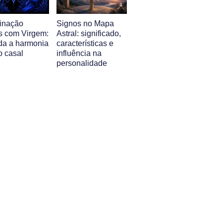
inação
Signos no Mapa
s com Virgem:
Astral: significado,
da a harmonia
características e
o casal
influência na
personalidade