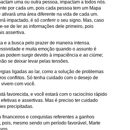
mpactam uma ou outra pessoa, impactam a todos nós.
rente por cada um, pois cada pessoa tem um Mapa
e ativará uma área diferente na vida de cada um.
rá impactado, é só conferir o seu signo. Mas, caso
-se de ler as informações dele primeiro, pois
is assertiva.
ta e a busca pelo prazer de maneira intensa.
sividade e muita emoção quando o assunto é
s podem surgir devido à impaciência e ao ciúme;
 não se deixar levar pelas tensões.
ergias ligadas ao lar, como a solução de problemas
os conflitos. Só tenha cuidado com o desejo de
e vivem com você.
stá favorecida, e você estará com o raciocínio rápido
efetivas e assertivas. Mas é preciso ter cuidado
es precipitadas.
s financeiros e conquistas referentes a ganhos
o, pois, mesmo sendo um período favorável, Marte
ivos.