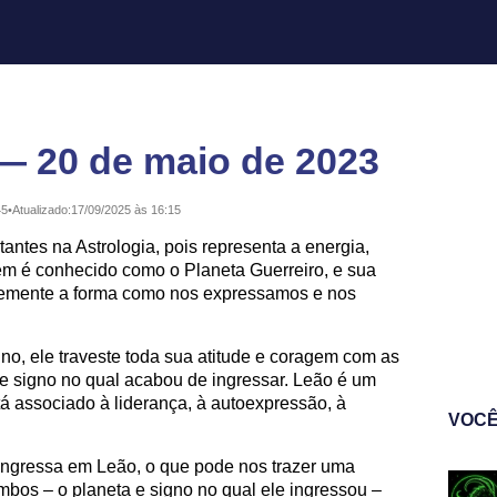
— 20 de maio de 2023
45
•
Atualizado:
17/09/2025 às 16:15
antes na Astrologia, pois representa a energia,
ém é conhecido como o Planeta Guerreiro, e sua
rtemente a forma como nos expressamos e nos
o, ele traveste toda sua atitude e coragem com as
le signo no qual acabou de ingressar. Leão é um
tá associado à liderança, à autoexpressão, à
VOCÊ
ingressa em Leão, o que pode nos trazer uma
ambos – o planeta e signo no qual ele ingressou –