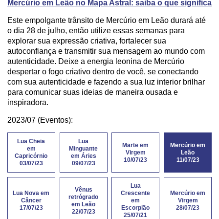
Mercúrio em Leão no Mapa Astral: saiba o que significa
Este empolgante trânsito de Mercúrio em Leão durará até
o dia 28 de julho, então utilize essas semanas para
explorar sua expressão criativa, fortalecer sua
autoconfiança e transmitir sua mensagem ao mundo com
autenticidade. Deixe a energia leonina de Mercúrio
despertar o fogo criativo dentro de você, se conectando
com sua autenticidade e fazendo a sua luz interior brilhar
para comunicar suas ideias de maneira ousada e
inspiradora.
2023/07 (Eventos):
Lua Cheia
Lua
Marte em
Mercúrio em
em
Minguante
Virgem
Leão
Capricórnio
em Áries
10/07/23
11/07/23
03/07/23
09/07/23
Lua
Vênus
Lua Nova em
Crescente
Mercúrio em
retrógrado
Câncer
em
Virgem
em Leão
17/07/23
Escorpião
28/07/23
22/07/23
25/07/21