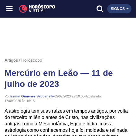
SIGNOS
Artigos
Horóscopo
Mercúrio em Leão — 11 de
julho de 2023
Publicado:
Por
Iasmin Gimenes Sabbanelli
•
05/07/2023 às 10:08
•
Atualizado:
17/09/2025 às 16:15
A astrologia tem suas raízes em tempos antigos, por volta
do terceiro milênio antes de Cristo, nas civilizações
antigas como a Mesopotâmia, Egito e Índia, mas a
astrologia como conhecemos hoje foi moldada e refinada