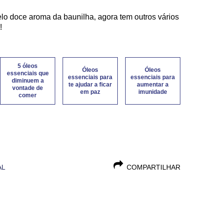
elo doce aroma da baunilha, agora tem outros vários
!
5 óleos
Óleos
Óleos
essenciais que
essenciais para
essenciais para
diminuem a
te ajudar a ficar
aumentar a
vontade de
em paz
imunidade
comer
AL
COMPARTILHAR