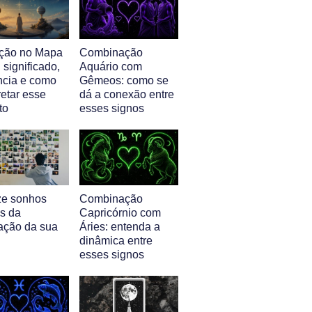
ção no Mapa
Combinação
: significado,
Aquário com
ência e como
Gêmeos: como se
retar esse
dá a conexão entre
to
esses signos
ze sonhos
Combinação
és da
Capricórnio com
ação da sua
Áries: entenda a
dinâmica entre
esses signos