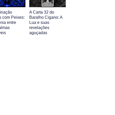
inação
A Carta 32 do
s com Peixes:
Baralho Cigano: A
nia entre
Lua e suas
almas
revelações
veis
aguçadas