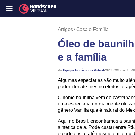
Artigos
Casa e Família
Óleo de baunilh
e a família
Publicado:
Por
Equipe Horóscopo Virtual
•
26/05/2017 às 15:48
Algumas especiarias vão muito além
podem ter até mesmo efeitos terapêu
O nome baunilha vem do castelhan
uma especiaria normalmente utiliz
gênero Vanilla que é natural do Méx
Aqui no Brasil, encontramos a baun
sintética dela. Pode custar entre R
e pode custar até mesmo em torno 