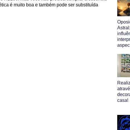
ética é muito boa e também pode ser substituída
Oposi
Astral
influ
interp
aspec
Reali
atrav
decor
casa!