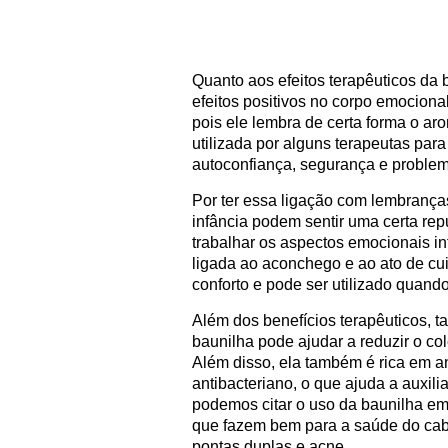
Quanto aos efeitos terapêuticos da
efeitos positivos no corpo emociona
pois ele lembra de certa forma o ar
utilizada por alguns terapeutas par
autoconfiança, segurança e proble
Por ter essa ligação com lembranç
infância podem sentir uma certa rep
trabalhar os aspectos emocionais in
ligada ao aconchego e ao ato de cuid
conforto e pode ser utilizado quand
Além dos benefícios terapêuticos, 
baunilha pode ajudar a reduzir o co
Além disso, ela também é rica em 
antibacteriano, o que ajuda a auxi
podemos citar o uso da baunilha em
que fazem bem para a saúde do cab
pontas duplas e acne.