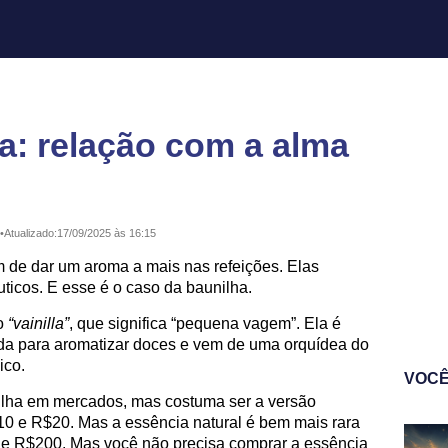
a: relação com a alma
•
Atualizado:
17/09/2025 às 16:15
 de dar um aroma a mais nas refeições. Elas
ticos. E esse é o caso da baunilha.
o
“vainilla”
, que significa “pequena vagem”. Ela é
ada para aromatizar doces e vem de uma orquídea do
ico.
VOCÊ
ilha em mercados, mas costuma ser a versão
$10 e R$20. Mas a essência natural é bem mais rara
de R$200. Mas você não precisa comprar a essência