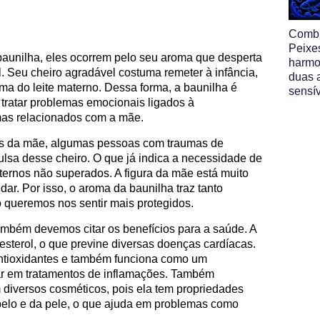
Comb
Peixe
 baunilha, eles ocorrem pelo seu aroma que desperta
harmo
l. Seu cheiro agradável costuma remeter à infância,
duas 
oma do leite materno. Dessa forma, a baunilha é
sensí
a tratar problemas emocionais ligados à
mas relacionados com a mãe.
as da mãe, algumas pessoas com traumas de
ulsa desse cheiro. O que já indica a necessidade de
ternos não superados. A figura da mãe está muito
ar. Por isso, o aroma da baunilha traz tanto
o queremos nos sentir mais protegidos.
também devemos citar os benefícios para a saúde. A
lesterol, o que previne diversas doenças cardíacas.
antioxidantes e também funciona como um
liar em tratamentos de inflamações. Também
 diversos cosméticos, pois ela tem propriedades
elo e da pele, o que ajuda em problemas como