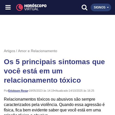
SIGNOS
Artigos
Amor e Relacionamento
Os 5 principais sintomas que
você está em um
relacionamento tóxico
Publicado:
Por
Erickson Rosa
•
18/05/2023 às 14:19
•
Atualizado:
14/10/2025 às 16:25
Relacionamentos tóxicos ou abusivos são sempre
caracterizados pela violência. Quando essa agressão é
física, fica bem evidente saber que você está em uma