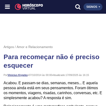
SIGNOS
Artigos
Amor e Relacionamento
Para recomeçar não é preciso
esquecer
Publicado:
Por
Vinicius Krywko
•
07/10/2014 às 00:00
•
Atualizado:
17/09/2025 às 16:15
Acabou. E passam-se dias, semanas, meses... E aquela
pessoa ainda está em seus pensamentos. Foram ótimos
os momentos, viagens, risadas, carinhos, conversas, etc. E
simplesmente acabou? A resposta é sim.