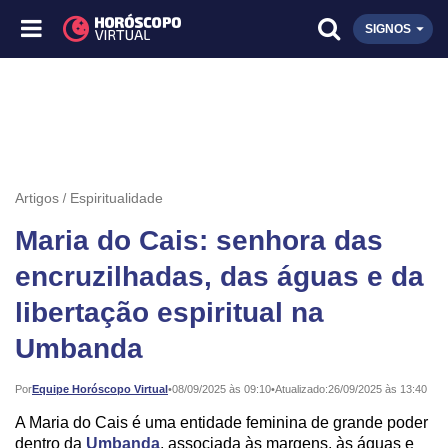
SIGNOS
Artigos
Espiritualidade
Maria do Cais: senhora das
encruzilhadas, das águas e da
libertação espiritual na
Umbanda
Publicado:
Por
Equipe Horóscopo Virtual
•
08/09/2025 às 09:10
•
Atualizado:
26/09/2025 às 13:40
A Maria do Cais é uma entidade feminina de grande poder
dentro da
Umbanda
, associada às margens, às águas e