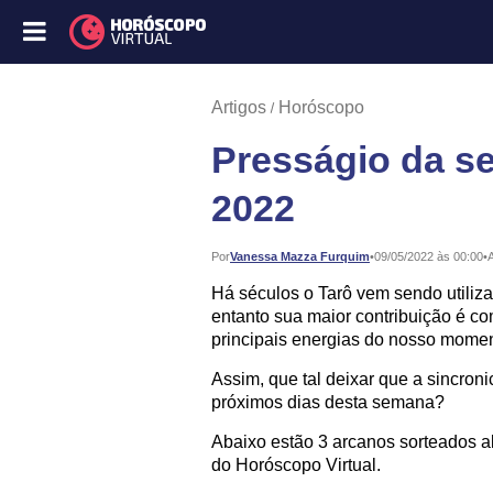
Artigos
Horóscopo
Presságio da s
2022
Publicado:
Por
Vanessa Mazza Furquim
•
09/05/2022 às 00:00
•
A
Há séculos o Tarô vem sendo utiliz
entanto sua maior contribuição é c
principais energias do nosso momen
Assim, que tal deixar que a sincron
próximos dias desta semana?
Abaixo estão 3 arcanos sorteados al
do Horóscopo Virtual.