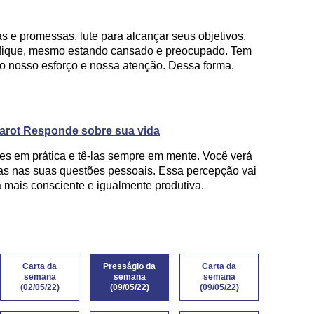
 e promessas, lute para alcançar seus objetivos,
dique, mesmo estando cansado e preocupado. Tem
 o nosso esforço e nossa atenção. Dessa forma,
Tarot Responde sobre sua vida
ões em prática e tê-las sempre em mente. Você verá
as nas suas questões pessoais. Essa percepção vai
 mais consciente e igualmente produtiva.
Carta da
Presságio da
Carta da
semana
semana
semana
(02/05/22)
(09/05/22)
(09/05/22)