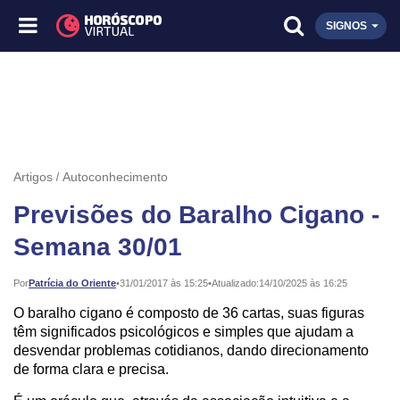
SIGNOS
Artigos
Autoconhecimento
Previsões do Baralho Cigano -
Semana 30/01
Publicado:
Por
Patrícia do Oriente
•
31/01/2017 às 15:25
•
Atualizado:
14/10/2025 às 16:25
O baralho cigano é composto de 36 cartas, suas figuras
têm significados psicológicos e simples que ajudam a
desvendar problemas cotidianos, dando direcionamento
de forma clara e precisa.