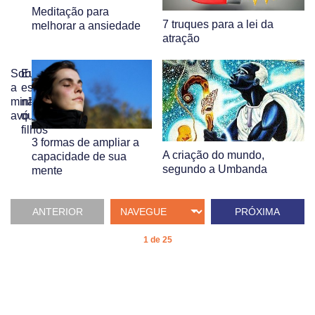
Meditação para
7 truques para a lei da
melhorar a ansiedade
atração
Sobre
Eu
a
escolho:
minha
não
avó
quero
filhos
3 formas de ampliar a
A criação do mundo,
capacidade de sua
segundo a Umbanda
mente
ANTERIOR
PRÓXIMA
1 de 25