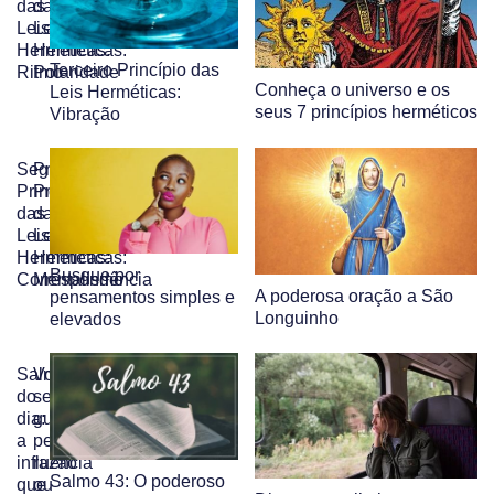
das
das
Leis
Leis
Herméticas:
Herméticas:
Terceiro Princípio das
Ritmo
Polaridade
Conheça o universo e os
Leis Herméticas:
seus 7 princípios herméticos
Vibração
Segundo
Primeiro
Princípio
Princípio
das
das
Leis
Leis
Herméticas:
Herméticas:
Busque por
Correspondência
Mentalismo
A poderosa oração a São
pensamentos simples e
Longuinho
elevados
Salmo
Você
do
se
dia:
guia
a
pela
influência
razão
Salmo 43: O poderoso
que
ou