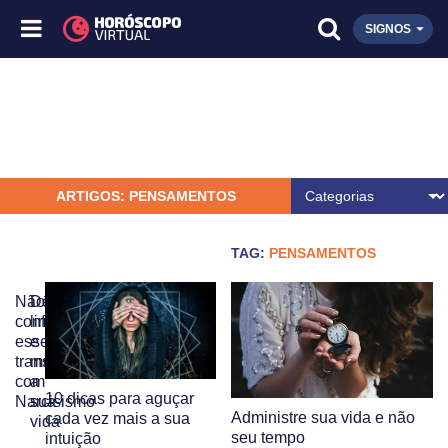
SIGNOS
ARTIGOS: PENSAMENTOS
TAG:
PENSAMENTOS
Não
Dê
confunda
limites
esses
e
transtornos
mude
com
a
10 dicas para aguçar
Narcisismo
sua
Administre sua vida e não
cada vez mais a sua
vida
seu tempo
intuição