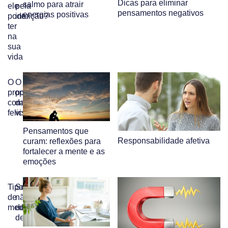
Dicas para eliminar
salmo para atrair
ele
pela
pensamentos negativos
energias positivas
pode
intuição?
ter
na
sua
vida
O
O
propósito
poder
como
da
felicidade
visualização
Pensamentos que
Responsabilidade afetiva
curam: reflexões para
fortalecer a mente e as
emoções
Tipos
Sonhos:
de
não
mediunidade
desista
deles