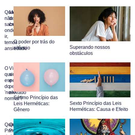
Quando
Medo
não
de
sabemos
crescer
onde
ir,
O poder por trás do
temos
Superando nossos
silêncio
ansiedade
obstáculos
O
Vida
que
simples
esperar
e
do
pensamento
'novo
elevado
Sétimo Princípio das
normal'?
Sexto Princípio das Leis
Leis Herméticas:
Herméticas: Causa e Efeito
Gênero
Quinto
Quarto
Princípio
Princípio