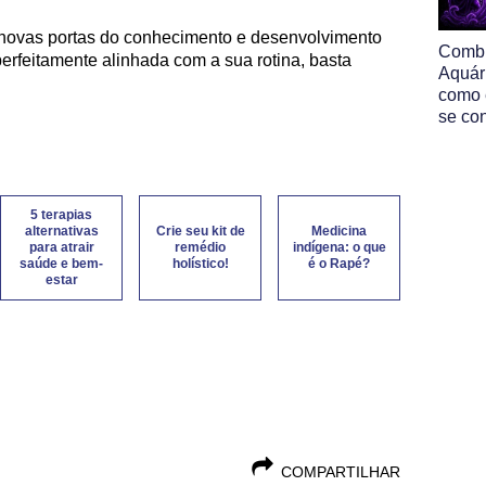
novas portas do conhecimento e desenvolvimento
Comb
erfeitamente alinhada com a sua rotina, basta
Aquár
como 
se co
5 terapias
alternativas
Crie seu kit de
Medicina
para atrair
remédio
indígena: o que
saúde e bem-
holístico!
é o Rapé?
estar
COMPARTILHAR