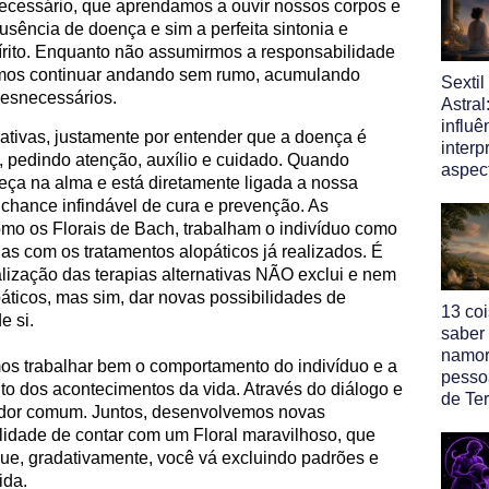
necessário, que aprendamos a ouvir nossos corpos e
sência de doença e sim a perfeita sintonia e
pírito. Enquanto não assumirmos a responsabilidade
vamos continuar andando sem rumo, acumulando
Sexti
desnecessários.
Astral
influ
nativas, justamente por entender que a doença é
interp
, pedindo atenção, auxílio e cuidado. Quando
aspec
a na alma e está diretamente ligada a nossa
chance infindável de cura e prevenção. As
mo os Florais de Bach, trabalham o indivíduo como
as com os tratamentos alopáticos já realizados. É
alização das terapias alternativas NÃO exclui e nem
páticos, mas sim, dar novas possibilidades de
13 co
 si.
saber
namor
os trabalhar bem o comportamento do indivíduo e a
pesso
to dos acontecimentos da vida. Através do diálogo e
de Ter
dor comum. Juntos, desenvolvemos novas
lidade de contar com um Floral maravilhoso, que
que, gradativamente, você vá excluindo padrões e
ida.