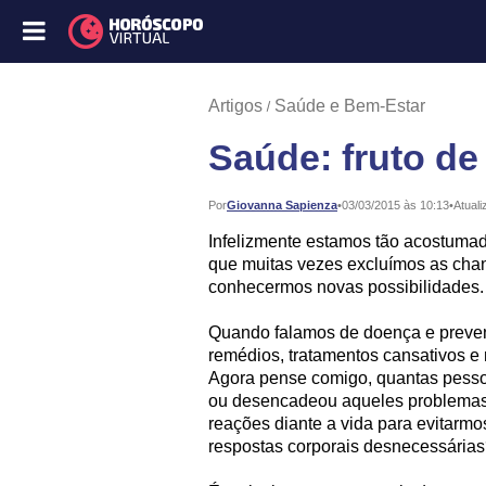
Artigos
Saúde e Bem-Estar
Saúde: fruto de
Publicado:
Por
Giovanna Sapienza
•
03/03/2015 às 10:13
•
Atuali
Infelizmente estamos tão acostumad
que muitas vezes excluímos as cha
conhecermos novas possibilidades.
Quando falamos de doença e preve
remédios, tratamentos cansativos e
Agora pense comigo, quantas pesso
ou desencadeou aqueles problemas
reações diante a vida para evitarm
respostas corporais desnecessária