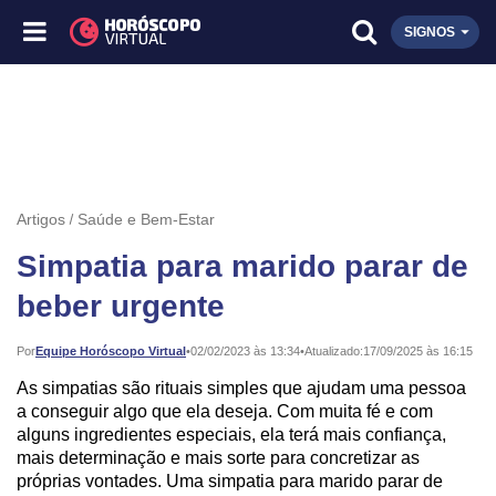
SIGNOS
Artigos
Saúde e Bem-Estar
Simpatia para marido parar de
beber urgente
Publicado:
Por
Equipe Horóscopo Virtual
•
02/02/2023 às 13:34
•
Atualizado:
17/09/2025 às 16:15
As simpatias são rituais simples que ajudam uma pessoa
a conseguir algo que ela deseja. Com muita fé e com
alguns ingredientes especiais, ela terá mais confiança,
mais determinação e mais sorte para concretizar as
próprias vontades. Uma simpatia para marido parar de