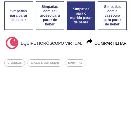
Simpatias
Simpatias
Simpatias
Simpatias
com sal
com a
para o
para parar
grosso para
vassoura
marido parar
de beber
parar de
para parar
de beber
beber
de beber
EQUIPE HORÓSCOPO VIRTUAL
COMPARTILHAR
DIVERSOS
SAUDE E BEM-ESTAR
SIMPATIAS