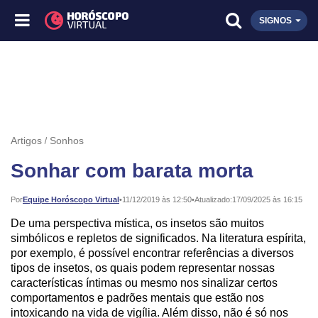
SIGNOS
Artigos
Sonhos
Sonhar com barata morta
Publicado:
Por
Equipe Horóscopo Virtual
•
11/12/2019 às 12:50
•
Atualizado:
17/09/2025 às 16:15
De uma perspectiva mística, os insetos são muitos
simbólicos e repletos de significados. Na literatura espírita,
por exemplo, é possível encontrar referências a diversos
tipos de insetos, os quais podem representar nossas
características íntimas ou mesmo nos sinalizar certos
comportamentos e padrões mentais que estão nos
intoxicando na vida de vigília. Além disso, não é só nos