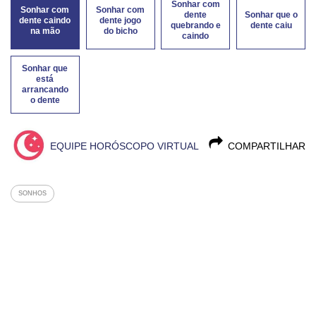
Sonhar com
Sonhar com
Sonhar com
dente
Sonhar que o
dente caindo
dente jogo
quebrando e
dente caiu
na mão
do bicho
caindo
Sonhar que
está
arrancando
o dente
EQUIPE HORÓSCOPO VIRTUAL
COMPARTILHAR
SONHOS