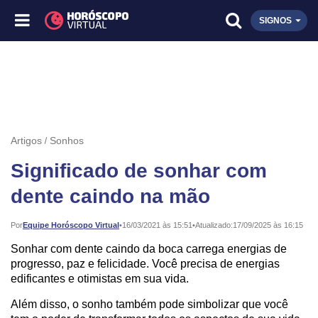
SIGNOS
Artigos
Sonhos
Significado de sonhar com
dente caindo na mão
Publicado:
Por
Equipe Horóscopo Virtual
•
16/03/2021 às 15:51
•
Atualizado:
17/09/2025 às 16:15
Sonhar com dente caindo da boca carrega energias de
progresso, paz e felicidade. Você precisa de energias
edificantes e otimistas em sua vida.
Além disso, o sonho também pode simbolizar que você