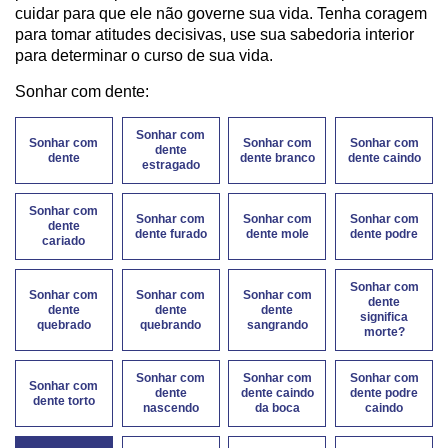
cuidar para que ele não governe sua vida. Tenha coragem
para tomar atitudes decisivas, use sua sabedoria interior
para determinar o curso de sua vida.
Sonhar com dente:
Sonhar com
Sonhar com
Sonhar com
Sonhar com
dente
dente
dente branco
dente caindo
estragado
Sonhar com
Sonhar com
Sonhar com
Sonhar com
dente
dente furado
dente mole
dente podre
cariado
Sonhar com
Sonhar com
Sonhar com
Sonhar com
dente
dente
dente
dente
significa
quebrado
quebrando
sangrando
morte?
Sonhar com
Sonhar com
Sonhar com
Sonhar com
dente
dente caindo
dente podre
dente torto
nascendo
da boca
caindo