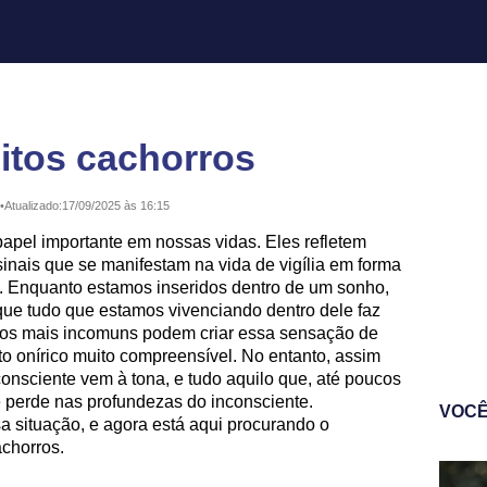
tos cachorros
•
Atualizado:
17/09/2025 às 16:15
el importante em nossas vidas. Eles refletem
sinais que se manifestam na vida de vigília em forma
o. Enquanto estamos inseridos dentro de um sonho,
ue tudo que estamos vivenciando dentro dele faz
os mais incomuns podem criar essa sensação de
 onírico muito compreensível. No entanto, assim
nsciente vem à tona, e tudo aquilo que, até poucos
se perde nas profundezas do inconsciente.
VOCÊ
 situação, e agora está aqui procurando o
achorros.