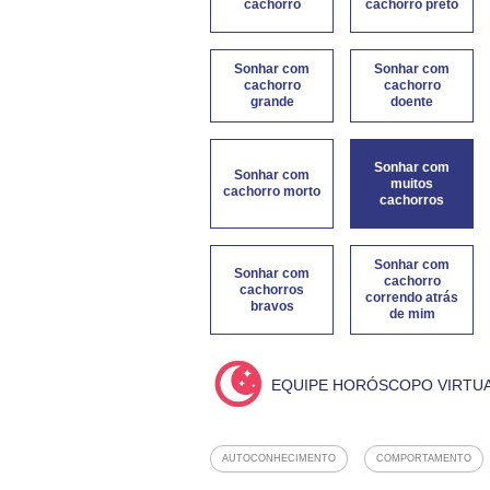
cachorro
cachorro preto
Sonhar com
Sonhar com
cachorro
cachorro
grande
doente
Sonhar com
Sonhar com
muitos
cachorro morto
cachorros
Sonhar com
Sonhar com
cachorro
cachorros
correndo atrás
bravos
de mim
EQUIPE HORÓSCOPO VIRTU
AUTOCONHECIMENTO
COMPORTAMENTO