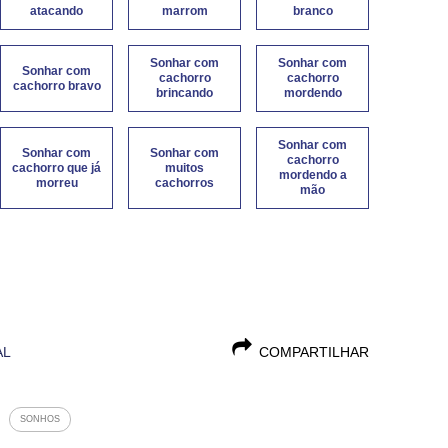
atacando
marrom
branco
Sonhar com
Sonhar com
Sonhar com
cachorro
cachorro
cachorro bravo
brincando
mordendo
Sonhar com
Sonhar com
Sonhar com
cachorro
cachorro que já
muitos
mordendo a
morreu
cachorros
mão
AL
COMPARTILHAR
SONHOS