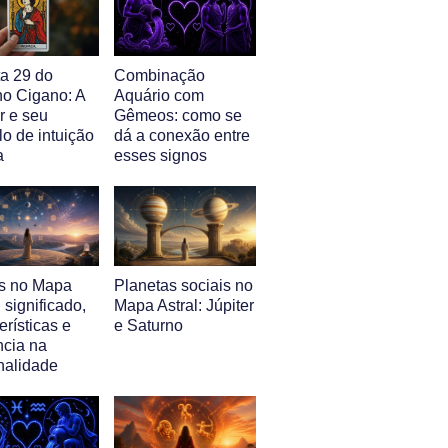
ta 29 do
Combinação
ho Cigano: A
Aquário com
r e seu
Gêmeos: como se
o de intuição
dá a conexão entre
a
esses signos
s no Mapa
Planetas sociais no
: significado,
Mapa Astral: Júpiter
erísticas e
e Saturno
ncia na
nalidade