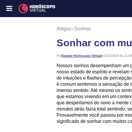
Artigos
Sonhos
Sonhar com mui
Publicado:
Por
Equipe Horóscopo Virtual
•
01/12/2019 às 21:09
Nossos sonhos desempenham um pap
nosso estado de espírito e revelam 
de intuições e flashes de percepçã
é comum sentirmos a sensação de q
imenso sentido. Até mesmo os sonh
que estamos vivendo em um contexto
que despertamos do sono a mente co
minutos atrás fazia total sentindo, 
Provavelmente você passou por essa
significado de sonhar com muitos c