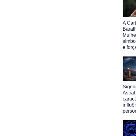
A Car
Baral
Mulhe
símbol
e forç
Signo
Astral
caract
influê
perso