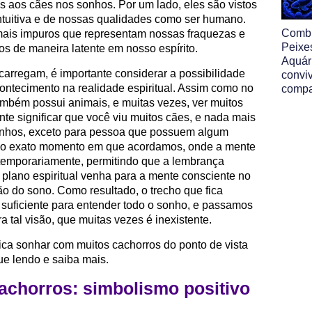
os aos cães nos sonhos. Por um lado, eles são vistos
tuitiva e de nossas qualidades como ser humano.
Comb
imais impuros que representam nossas fraquezas e
Peixe
os de maneira latente em nosso espírito.
Aquár
arregam, é importante considerar a possibilidade
convi
ntecimento na realidade espiritual. Assim como no
compa
ambém possui animais, e muitas vezes, ver muitos
 significar que você viu muitos cães, e nada mais
onhos, exceto para pessoa que possuem algum
e no exato momento em que acordamos, onde a mente
 temporariamente, permitindo que a lembrança
 plano espiritual venha para a mente consciente no
o do sono. Como resultado, o trecho que fica
suficiente para entender todo o sonho, e passamos
a tal visão, que muitas vezes é inexistente.
ica sonhar com muitos cachorros do ponto de vista
nue lendo e saiba mais.
achorros: simbolismo positivo