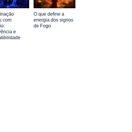
inação
O que define a
s com
energia dos signos
io:
de Fogo
vência e
tibilidade