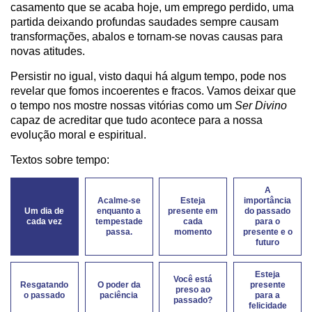
casamento que se acaba hoje, um emprego perdido, uma
partida deixando profundas saudades sempre causam
transformações, abalos e tornam-se novas causas para
novas atitudes.
Persistir no igual, visto daqui há algum tempo, pode nos
revelar que fomos incoerentes e fracos. Vamos deixar que
o tempo nos mostre nossas vitórias como um
Ser Divino
capaz de acreditar que tudo acontece para a nossa
evolução moral e espiritual.
Textos sobre tempo:
A
Acalme-se
Esteja
importância
Um dia de
enquanto a
presente em
do passado
cada vez
tempestade
cada
para o
passa.
momento
presente e o
futuro
Esteja
Você está
Resgatando
O poder da
presente
preso ao
o passado
paciência
para a
passado?
felicidade