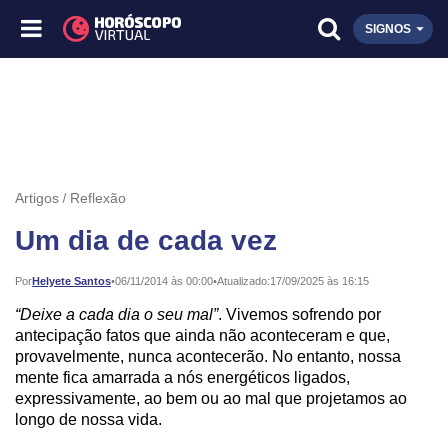
SIGNOS
Artigos
Reflexão
Um dia de cada vez
Publicado:
Por
Helyete Santos
•
06/11/2014 às 00:00
•
Atualizado:
17/09/2025 às 16:15
“Deixe a cada dia o seu mal”
. Vivemos sofrendo por
antecipação fatos que ainda não aconteceram e que,
provavelmente, nunca acontecerão. No entanto, nossa
mente fica amarrada a nós energéticos ligados,
expressivamente, ao bem ou ao mal que projetamos ao
longo de nossa vida.