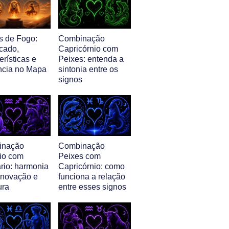
s de Fogo:
Combinação
icado,
Capricórnio com
erísticas e
Peixes: entenda a
ência no Mapa
sintonia entre os
signos
inação
Combinação
io com
Peixes com
rio: harmonia
Capricórnio: como
 inovação e
funciona a relação
ura
entre esses signos