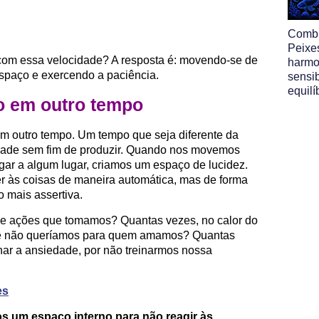
Comb
Peixe
om essa velocidade? A resposta é: movendo-se de
harmo
espaço e exercendo a paciência.
sensib
equilí
 em outro tempo
m outro tempo. Um tempo que seja diferente da
dade sem fim de produzir. Quando nos movemos
ar a algum lugar, criamos um espaço de lucidez.
r às coisas de maneira automática, mas de forma
o mais assertiva.
e ações que tomamos? Quantas vezes, no calor do
de não queríamos para quem amamos? Quantas
inar a ansiedade, por não treinarmos nossa
es
os um espaço interno para não reagir às