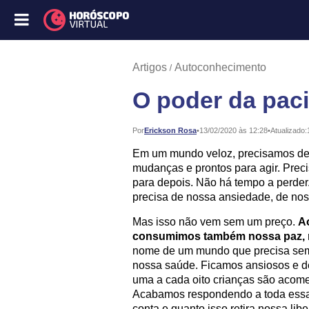
Artigos
Autoconhecimento
O poder da pac
Publicado:
Por
Erickson Rosa
•
13/02/2020 às 12:28
•
Atualizado:
Em um mundo veloz, precisamos de 
mudanças e prontos para agir. Prec
para depois. Não há tempo a perder
precisa de nossa ansiedade, de nos
Mas isso não vem sem um preço.
A
consumimos também nossa paz, no
nome de um mundo que precisa sempr
nossa saúde. Ficamos ansiosos e d
uma a cada oito crianças são acome
Acabamos respondendo a toda essa
conta e quanto isso retira nossa lib