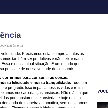
iência
17/09/2025 às 16:15
velocidade. Precisamos estar sempre atentos às
isamos também ser produtivos e não deixar nada
. Essa é nossa atual situação. É um mundo que
sa pressa e de nossa vontade de consumir.
o corrermos para consumir as coisas,
ssa felicidade e nossa tranquilidade.
Tudo em
e progredir. Isso impacta nossas vidas e retira
VOCÊ
eixamos nossas crianças ansiosas. Não é à toa que
tidas por transtornos de ansiedade hoje em dia.
 demanda de maneira automática, sem nos darmos
erdade. Ficamos presos à ideia de produzir e