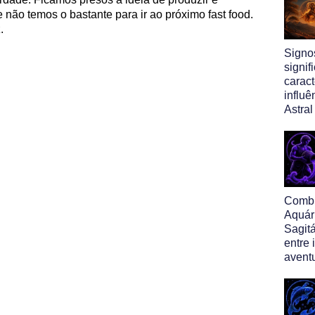
 não temos o bastante para ir ao próximo fast food.
.
Signo
signif
caract
influ
Astral
Comb
Aquár
Sagitá
entre
avent