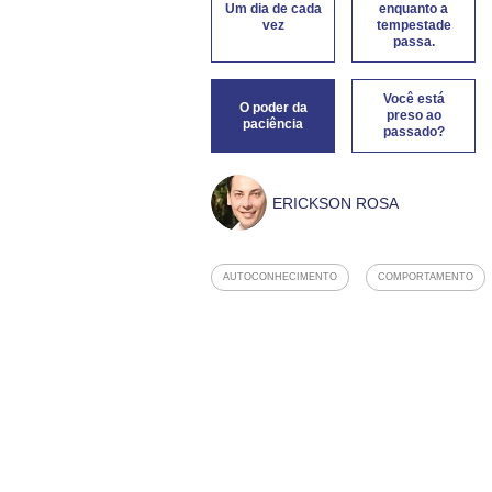
Um dia de cada
enquanto a
vez
tempestade
passa.
Você está
O poder da
preso ao
paciência
passado?
ERICKSON ROSA
AUTOCONHECIMENTO
COMPORTAMENTO