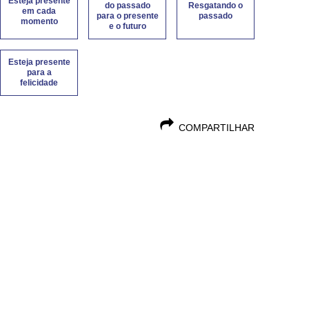
Esteja presente
do passado
Resgatando o
em cada
para o presente
passado
momento
e o futuro
Esteja presente
para a
felicidade
COMPARTILHAR