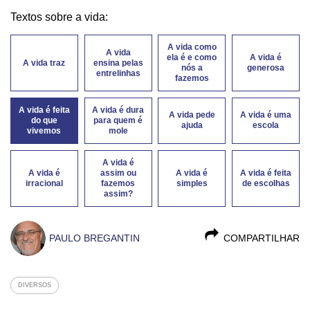
Textos sobre a vida:
A vida como
A vida
ela é e como
A vida é
A vida traz
ensina pelas
nós a
generosa
entrelinhas
fazemos
A vida é feita
A vida é dura
A vida pede
A vida é uma
do que
para quem é
ajuda
escola
vivemos
mole
A vida é
A vida é
assim ou
A vida é
A vida é feita
irracional
fazemos
simples
de escolhas
assim?
PAULO BREGANTIN
COMPARTILHAR
DIVERSOS