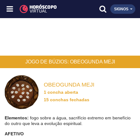
SIGNOS
JOGO DE BÚZIOS: OBEOGUNDA MEJI
OBEOGUNDA MEJI
1 concha aberta
15 conchas fechadas
Elementos:
fogo sobre a água, sacrifício extremo em benefício
do outro que leva a evolução espiritual.
AFETIVO