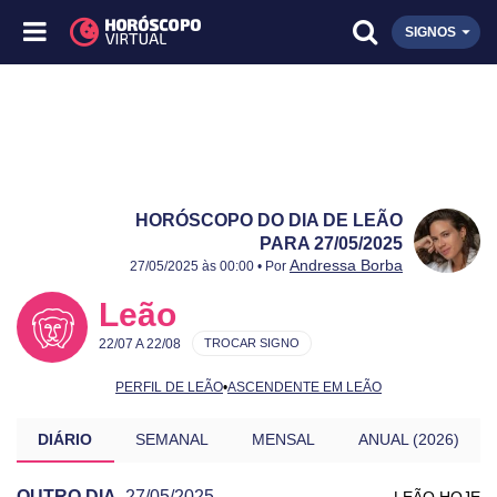
SIGNOS
HORÓSCOPO DO DIA DE LEÃO
PARA 27/05/2025
Publicado:
27/05/2025
Atualizado:
27/05/2025
Andressa Borba
27/05/2025 às 00:00 • Por
Leão
22/07 A 22/08
TROCAR SIGNO
PERFIL DE LEÃO
•
ASCENDENTE EM LEÃO
DIÁRIO
SEMANAL
MENSAL
ANUAL (2026)
OUTRO DIA
27/05/2025
LEÃO HOJE