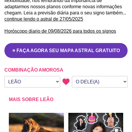
flexibilidade, nos lembrando da importância de
adaptarmos nossos planos conforme novas informações
chegam. Leia a previsão diária para o seu signo também...
continue lendo o astral de 27/05/2025
Horóscopo diario de 09/08/2026 para todos os signos
⭐ FAÇA AGORA SEU MAPA ASTRAL GRATUITO
COMBINAÇÃO AMOROSA
Seu signo
Signo da outra pessoa
MAIS SOBRE LEÃO