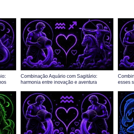
io:
Combinação Aquário com Sagitário:
Combin
nos
harmonia entre inovação e aventura
esses s