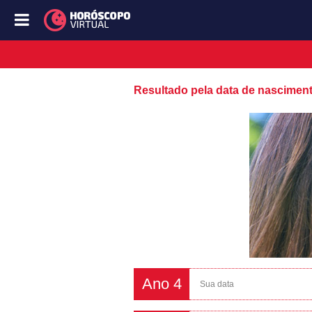
Resultado pela data de nascimen
Ano 4
Sua data