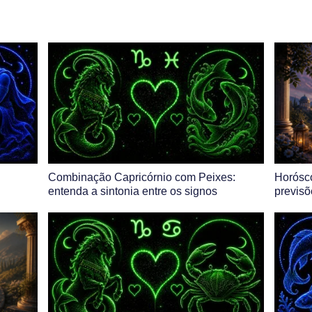
Combinação Capricórnio com Peixes:
Horósco
entenda a sintonia entre os signos
previsõ