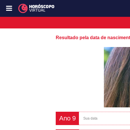
Resultado pela data de nascimen
Ano 9
Sua data