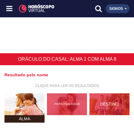
SIGNOS
ORÁCULO DO CASAL: ALMA 1 COM ALMA 8
Resultado pelo nome
CLIQUE PARA LER OS RESULTADOS
DESTINO
PERSONALIDADE
ALMA