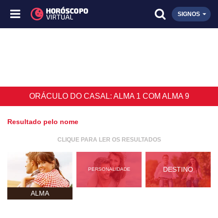
SIGNOS
ORÁCULO DO CASAL: ALMA 1 COM ALMA 9
Resultado pelo nome
CLIQUE PARA LER OS RESULTADOS
DESTINO
PERSONALIDADE
ALMA