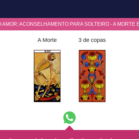
 AMOR: ACONSELHAMENTO PARA SOLTEIRO - A MORTE E
A Morte
3 de copas