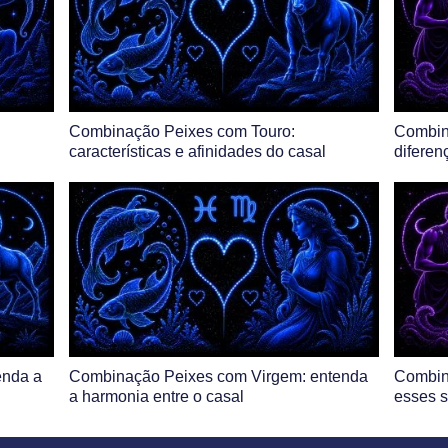
Combinação Peixes com Touro:
Combin
características e afinidades do casal
diferen
enda a
Combinação Peixes com Virgem: entenda
Combin
a harmonia entre o casal
esses s