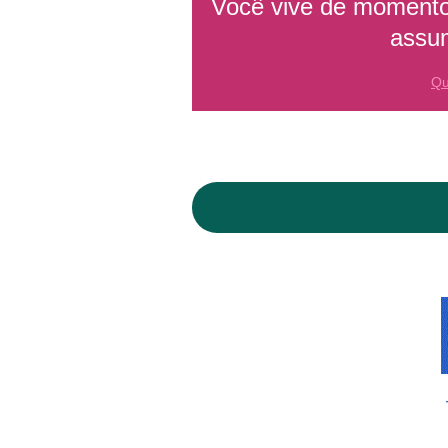
Você vive de momentos
assum
Qu