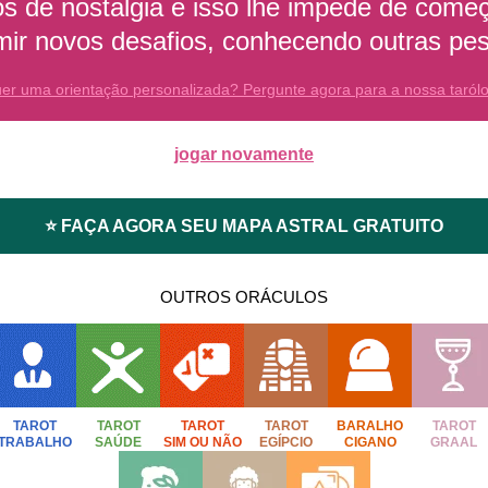
 de nostalgia e isso lhe impede de come
ir novos desafios, conhecendo outras pe
er uma orientação personalizada? Pergunte agora para a nossa taról
jogar novamente
⭐ FAÇA AGORA SEU MAPA ASTRAL GRATUITO
OUTROS ORÁCULOS
TAROT
TAROT
TAROT
TAROT
BARALHO
TAROT
TRABALHO
SAÚDE
SIM OU NÃO
EGÍPCIO
CIGANO
GRAAL