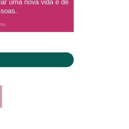
çar uma nova vida e de
ssoas.
oga